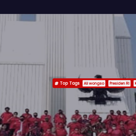
Top Tags
Ali wongso
Presiden RI