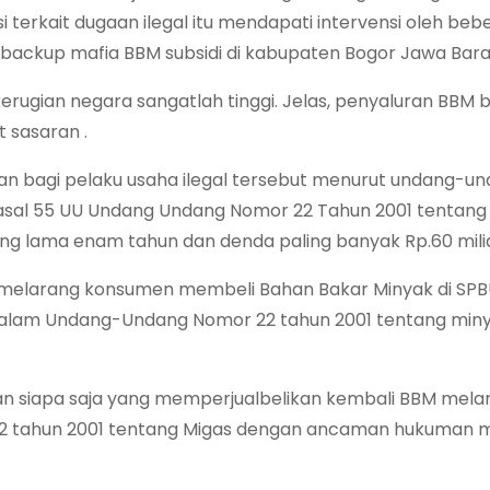
terkait dugaan ilegal itu mendapati intervensi oleh beb
ackup mafia BBM subsidi di kabupaten Bogor Jawa Barat
rugian negara sangatlah tinggi. Jelas, penyaluran BBM b
t sasaran .
an bagi pelaku usaha ilegal tersebut menurut undang-un
Pasal 55 UU Undang Undang Nomor 22 Tahun 2001 tentang
ing lama enam tahun dan denda paling banyak Rp.60 milia
ah melarang konsumen membeli Bahan Bakar Minyak di SP
g dalam Undang-Undang Nomor 22 tahun 2001 tentang min
n siapa saja yang memperjualbelikan kembali BBM mela
22 tahun 2001 tentang Migas dengan ancaman hukuman 