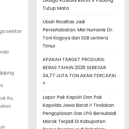
Diduga Ka.Balai BWSS V Padang
Tutup Mata
Ubah Rivalitas Jadi
Persahabatan: Misi Humanis Dr.
ga sekitar
Toni Kogoya dan SSB Lentera
Timur
anda
APAKAH TARGET PRODUKSI
BERAS TAHUN 2026 SEBESAR
jujung.
34,77 JUTA TON AKAN TERCAPAI
?
i.
Lapor Pak Kapolri Dan Pak
k itu,
Kapolda Jawa Barat.!! Tindakan
paten
Pengoplosan Gas LPG Bersubsidi
Marak Terjadi Di Kabupaten
mun