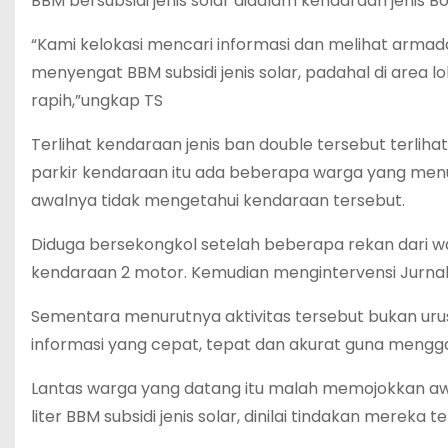
BBM bersubsidi jenis solar didalam kendaraan jenis Bo
“Kami kelokasi mencari informasi dan melihat armada
menyengat BBM subsidi jenis solar, padahal di area 
rapih,”ungkap TS
Terlihat kendaraan jenis ban double tersebut terliha
parkir kendaraan itu ada beberapa warga yang menung
awalnya tidak mengetahui kendaraan tersebut.
Diduga bersekongkol setelah beberapa rekan dari w
kendaraan 2 motor. Kemudian mengintervensi Jurnali
Sementara menurutnya aktivitas tersebut bukan uru
informasi yang cepat, tepat dan akurat guna mengga
Lantas warga yang datang itu malah memojokkan a
liter BBM subsidi jenis solar, dinilai tindakan mereka