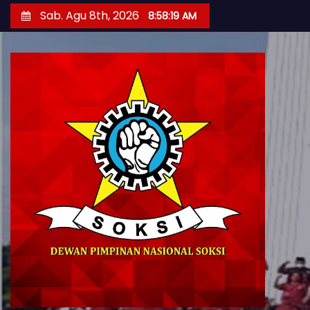
S
Sab. Agu 8th, 2026
8:58:20 AM
k
i
p
t
o
c
o
n
t
e
n
t