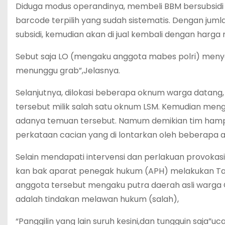
Diduga modus operandinya, membeli BBM bersubsidi
barcode terpilih yang sudah sistematis. Dengan juml
subsidi, kemudian akan di jual kembali dengan harga no
Sebut saja LO (mengaku anggota mabes polri) menya
menunggu grab”,Jelasnya.
Selanjutnya, dilokasi beberapa oknum warga datan
tersebut milik salah satu oknum LSM. Kemudian men
adanya temuan tersebut. Namum demikian tim ham
perkataan cacian yang di lontarkan oleh beberapa an
Selain mendapati intervensi dan perlakuan provoka
kan bak aparat penegak hukum (APH) melakukan Ta
anggota tersebut mengaku putra daerah asli warga C
adalah tindakan melawan hukum (salah),
“Panggilin yang lain suruh kesini,dan tungguin saja”u