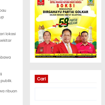
 bau
tup
ri lokasi
sekitar
embawa
i
Cari
publik.
wa ribuan