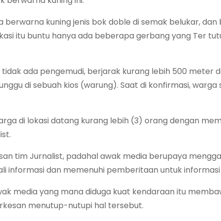
k berwarna kuning ini.
 berwarna kuning jenis bok doble di semak belukar, dan
lokasi itu buntu hanya ada beberapa gerbang yang Ter tu
t tidak ada pengemudi, berjarak kurang lebih 500 meter da
gu di sebuah kios (warung). Saat di konfirmasi, warga 
arga di lokasi datang kurang lebih (3) orang dengan m
st.
san tim Jurnalist, padahal awak media berupaya menggal
li informasi dan memenuhi pemberitaan untuk informasi 
wak media yang mana diduga kuat kendaraan itu memba
 terkesan menutup-nutupi hal tersebut.