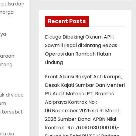
 palsu dan
 harga
Recent Posts
nya
Diduga Dibekingi Oknum APH,
Sawmill Ilegal di Sintang Bebas
Operasi dan Rambah Hutan
daraan
Lindung
ntang
Front Aliansi Rakyat Anti Korupsi,
Desak Kajati Sumbar Dan Menteri
PU Audit Material PT. Brantas
k di video
Abipraya Kontrak No :
num
06.Nopember 2025 s.d 31 Maret
i tersebut
2026 Sumber Dana: APBN Nilai
Kontrak : Rp 76.130.630.000.00,-
tu dia