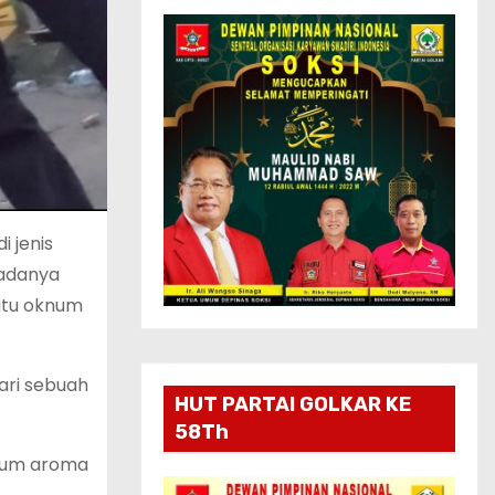
 jenis
 adanya
satu oknum
ari sebuah
HUT PARTAI GOLKAR KE
58Th
rcium aroma