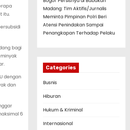
Bogor Persisnya di Babakan
erapa
Madang: Tim Aktifis/Jurnalis
 itu.
Meminta Pimpinan Polri Beri
Atensi Penindakan Sampai
ersubsidi
Penangkapan Terhadap Pelaku
dang bagi
 minyak
r.
Categories
BU dengan
Busnis
yak dan
Hiburan
nggar
Hukum & Kriminal
maksimal 6
Internasional