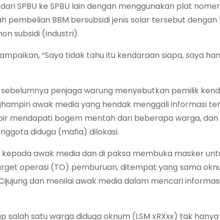
 dari SPBU ke SPBU lain dengan menggunakan plat nomer
ah pembelian BBM bersubsidi jenis solar tersebut dengan
n subsidi (Industri).
mpaikan, “Saya tidak tahu itu kendaraan siapa, saya ha
g, sebelumnya penjaga warung menyebutkan pemilik ken
ghampiri awak media yang hendak menggali informasi te
pir mendapati bogem mentah dari beberapa warga, dan
ggota diduga (mafia) dilokasi.
si kepada awak media dan di paksa membuka masker untu
rget operasi (TO) pemburuan, ditempat yang sama ok
ijujung dan menilai awak media dalam mencari informas
cap salah satu warga diduga oknum (LSM xRXxx) tak hanya i