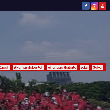
Kapolri
#HumasMabesPolri
Airlangga Hartarto
soksi
Golkar