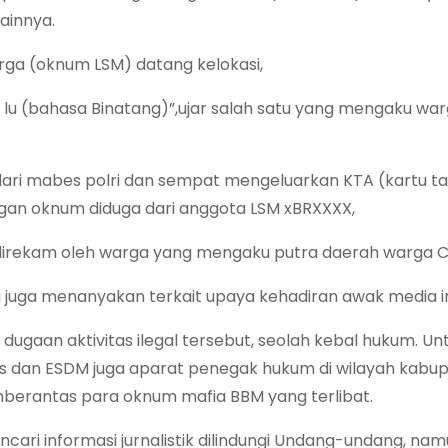
ainnya.
rga (oknum LSM) datang kelokasi,
xx lu (bahasa Binatang)”,ujar salah satu yang mengaku war
 dari mabes polri dan sempat mengeluarkan KTA (kartu t
gan oknum diduga dari anggota LSM xBRXXXX,
direkam oleh warga yang mengaku putra daerah warga Ci
si juga menanyakan terkait upaya kehadiran awak media in
dugaan aktivitas ilegal tersebut, seolah kebal hukum. Untu
gas dan ESDM juga aparat penegak hukum di wilayah kabu
berantas para oknum mafia BBM yang terlibat.
cari informasi jurnalistik dilindungi Undang-undang, na