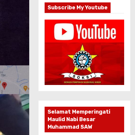
Subscribe My Youtube
Selamat Memperingati
Maulid Nabi Besar
Muhammad SAW