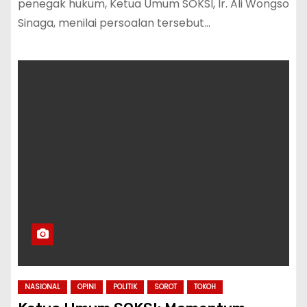
penegak hukum, Ketua Umum SOKSI, Ir. Ali Wongso
Sinaga, menilai persoalan tersebut…
NASIONAL
OPINI
POLITIK
SOROT
TOKOH