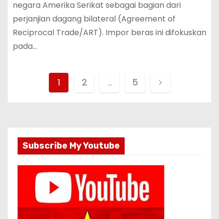
negara Amerika Serikat sebagai bagian dari
perjanjian dagang bilateral (Agreement of
Reciprocal Trade/ART). Impor beras ini difokuskan
pada…
P
1
2
…
5
a
g
i
Subscribe My Youtube
n
a
s