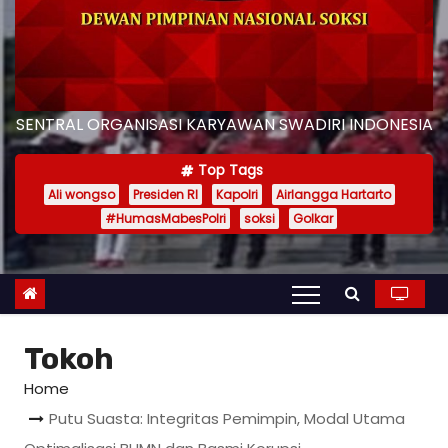
SENTRAL ORGANISASI KARYAWAN SWADIRI INDONESIA
Top Tags
Ali wongso
Presiden RI
Kapolri
Airlangga Hartarto
#HumasMabesPolri
soksi
Golkar
Tokoh
Home
Putu Suasta: Integritas Pemimpin, Modal Utama