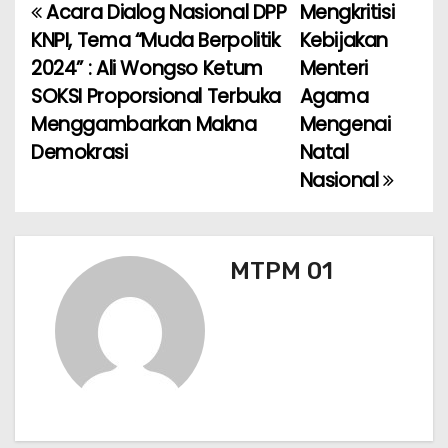
e
ts
l
gr
e
Acara Dialog Nasional DPP
Mengkritisi
N
b
A
a
KNPI, Tema “Muda Berpolitik
Kebijakan
a
o
p
m
2024” : Ali Wongso Ketum
Menteri
SOKSI Proporsional Terbuka
Agama
v
o
p
Menggambarkan Makna
Mengenai
k
i
Demokrasi
Natal
Nasional
g
a
s
MTPM 01
i
p
o
s