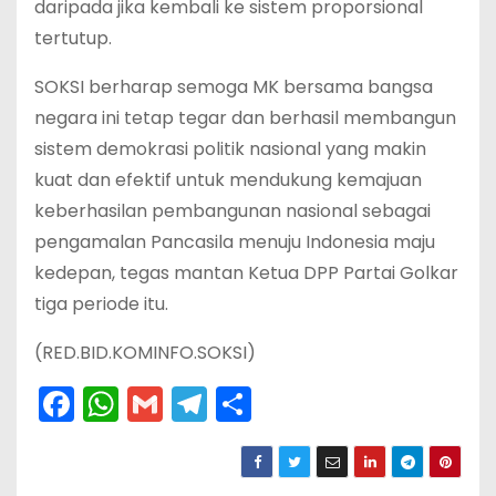
daripada jika kembali ke sistem proporsional
tertutup.
SOKSI berharap semoga MK bersama bangsa
negara ini tetap tegar dan berhasil membangun
sistem demokrasi politik nasional yang makin
kuat dan efektif untuk mendukung kemajuan
keberhasilan pembangunan nasional sebagai
pengamalan Pancasila menuju Indonesia maju
kedepan, tegas mantan Ketua DPP Partai Golkar
tiga periode itu.
(RED.BID.KOMINFO.SOKSI)
F
W
G
T
S
a
h
m
el
h
c
a
ai
e
ar