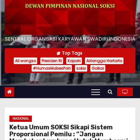
SENTRAL ORGANISASI KARYAWAN SWADIRI INDONESIA
Top Tags
Ali wongso
Presiden RI
Kapolri
Airlangga Hartarto
#HumasMabesPolri
soksi
Golkar
NASIONAL
Ketua Umum SOKSI Sikapi Sistem
Proporsional Pemilu : “Jangan