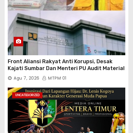
Front Aliansi Rakyat Anti Korupsi, Desak
Kajati Sumbar Dan Menteri PU Audit Material
PT. Brantas Abipraya Kontrak No :
Agu 7, 2026
MTPM 01
06.Nopember 2025 s.d 31 Maret 2026
Sumber Dana: APBN Nilai Kontrak : Rp
76.130.630.000.00,- Diduga Ka.Balai BWSS V
UNCATEGORIZED
Padang Tutup Mata