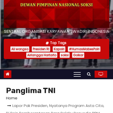
SENTRAL ORGANISASI KARYAWAN SWADIRI INDONESIA
Top Tags
Ali wongso
Presiden RI
Kapolri
#HumasMabesPolri
Airlangga Hartarto
soksi
Golkar
Panglima TNI
Home
Lapor Pak Presiden, Nyatanya Program Asta Cita,