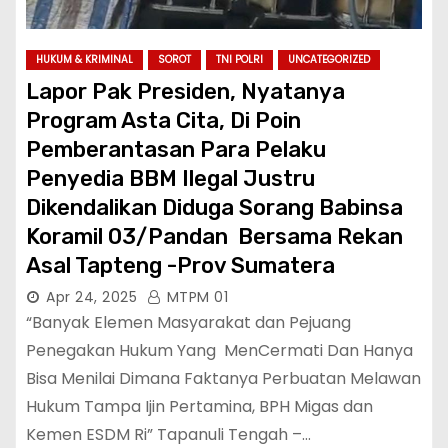
HUKUM & KRIMINAL
SOROT
TNI POLRI
UNCATEGORIZED
Lapor Pak Presiden, Nyatanya
Program Asta Cita, Di Poin
Pemberantasan Para Pelaku
Penyedia BBM Ilegal Justru
Dikendalikan Diduga Sorang Babinsa
Koramil 03/Pandan Bersama Rekan
Asal Tapteng -Prov Sumatera
Apr 24, 2025
MTPM 01
“Banyak Elemen Masyarakat dan Pejuang
Penegakan Hukum Yang MenCermati Dan Hanya
Bisa Menilai Dimana Faktanya Perbuatan Melawan
Hukum Tampa Ijin Pertamina, BPH Migas dan
Kemen ESDM Ri” Tapanuli Tengah –…