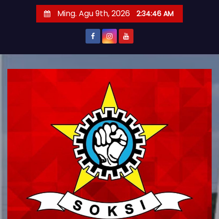
S
Ming. Agu 9th, 2026
2:34:47 AM
k
i
p
t
o
c
o
n
t
e
n
t