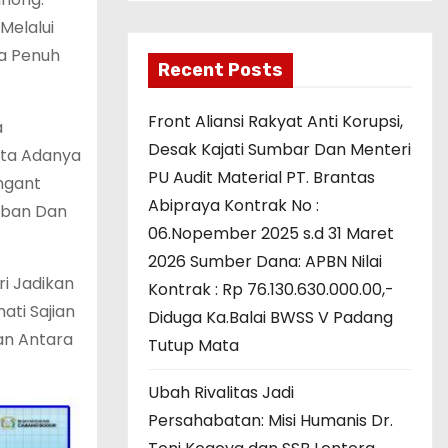
Melalui
ga Penuh
Recent Posts
Front Aliansi Rakyat Anti Korupsi,
a
Desak Kajati Sumbar Dan Menteri
ata Adanya
PU Audit Material PT. Brantas
ngant
Abipraya Kontrak No :
iban Dan
06.Nopember 2025 s.d 31 Maret
2026 Sumber Dana: APBN Nilai
ri Jadikan
Kontrak : Rp 76.130.630.000.00,-
ti Sajian
Diduga Ka.Balai BWSS V Padang
an Antara
Tutup Mata
Ubah Rivalitas Jadi
Persahabatan: Misi Humanis Dr.