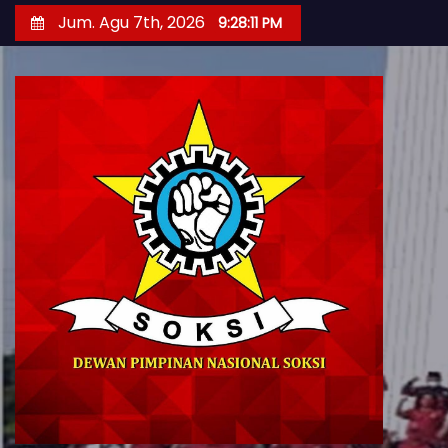
S
Jum. Agu 7th, 2026
9:28:13 PM
k
i
p
t
o
c
o
n
t
e
n
t