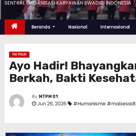
SENTRAL ORGANISASI KARYAWAN SWADIRI INDONESIA
Beranda
Nasional
Internasional
TNI POLRI
Ayo Hadir! Bhayangka
Berkah, Bakti Kesehat
By
MTPM 01
Jun 26, 2026
#Humanisme #mabesadtn