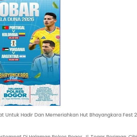
at Untuk Hadir Dan Memeriahkan Hut Bhayangkara Fest 
Bertempat Di Halaman Polres Bogor, Jl. Tegar Beriman, Cib