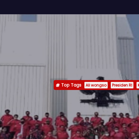
Top Tags
Ali wongso
Presiden RI