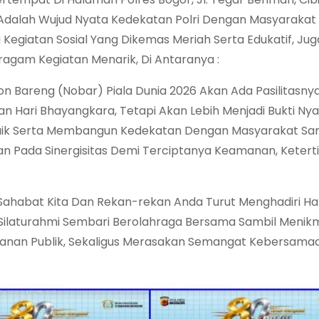
 Adalah Wujud Nyata Kedekatan Polri Dengan Masyarakat 
a Kegiatan Sosial Yang Dikemas Meriah Serta Edukatif, Ju
gam Kegiatan Menarik, Di Antaranya :
n Bareng (Nobar) Piala Dunia 2026 Akan Ada Pasilitasny
n Hari Bhayangkara, Tetapi Akan Lebih Menjadi Bukti Ny
aik Serta Membangun Kedekatan Dengan Masyarakat Sa
Pada Sinergisitas Demi Terciptanya Keamanan, Ketert
 Sahabat Kita Dan Rekan-rekan Anda Turut Menghadiri Ha
ilaturahmi Sembari Berolahraga Bersama Sambil Menikma
anan Publik, Sekaligus Merasakan Semangat Kebersama