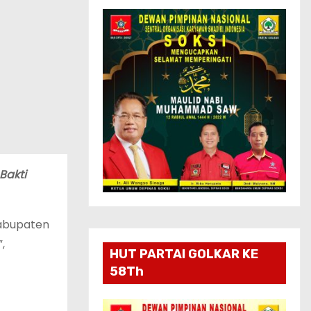
Bakti
abupaten
,
HUT PARTAI GOLKAR KE
58Th