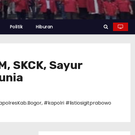
Politik
Hiburan
M, SKCK, Sayur
unia
apolresKab.Bogor
,
#kapolri #listiosigitprabowo