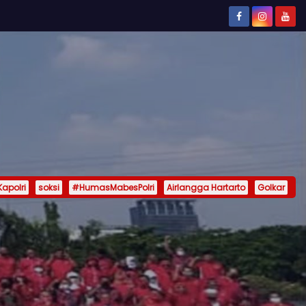
Kapolri
soksi
#HumasMabesPolri
Airlangga Hartarto
Golkar