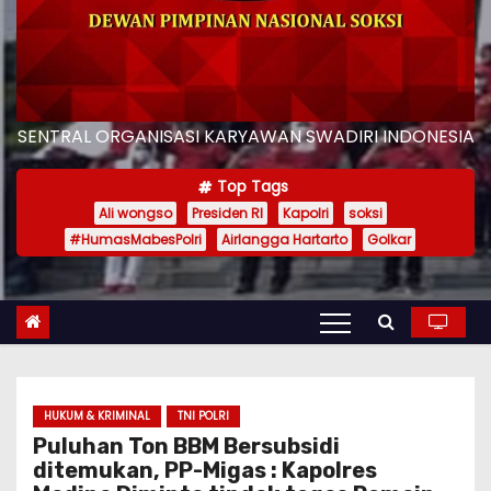
SENTRAL ORGANISASI KARYAWAN SWADIRI INDONESIA
Top Tags
Ali wongso
Presiden RI
Kapolri
soksi
#HumasMabesPolri
Airlangga Hartarto
Golkar
HUKUM & KRIMINAL
TNI POLRI
Puluhan Ton BBM Bersubsidi
ditemukan, PP-Migas : Kapolres