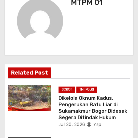
g
MTPM 01
a
s
i
p
o
Related Post
s
SOROT
TNI POLRI
Dikelola Oknum Kadus,
Pengerukan Batu Liar di
Sukamakmur Bogor Didesak
Segera Ditindak Hukum
Jul 30, 2026
Ysp