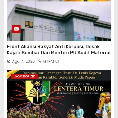
Front Aliansi Rakyat Anti Korupsi, Desak
Kajati Sumbar Dan Menteri PU Audit Material
PT. Brantas Abipraya Kontrak No :
Agu 7, 2026
MTPM 01
06.Nopember 2025 s.d 31 Maret 2026
Sumber Dana: APBN Nilai Kontrak : Rp
76.130.630.000.00,- Diduga Ka.Balai BWSS V
UNCATEGORIZED
Padang Tutup Mata