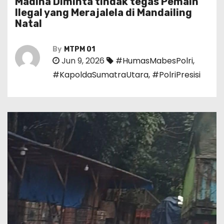
Madina Diminta tindak tegas Pemain
Ilegal yang Merajalela di Mandailing
Natal
By
MTPM 01
Jun 9, 2026
#HumasMabesPolri
,
#KapoldaSumatraUtara
,
#PolriPresisi