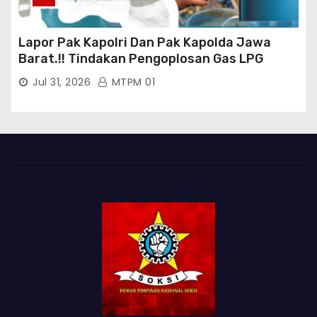
Lapor Pak Kapolri Dan Pak Kapolda Jawa
Barat.!! Tindakan Pengoplosan Gas LPG
Bersubsidi Marak Terjadi Di Kabupaten Bogor
Jul 31, 2026
MTPM 01
Persisnya di Babakan Madang: Tim
Aktifis/Jurnalis Meminta Pimpinan Polri Beri
Atensi Penindakan Sampai Penangkapan
Terhadap Pelaku