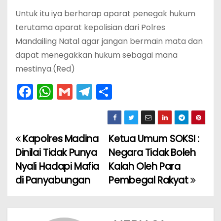
Untuk itu iya berharap aparat penegak hukum
terutama aparat kepolisian dari Polres
Mandailing Natal agar jangan bermain mata dan
dapat menegakkan hukum sebagai mana
mestinya.(Red)
F
W
G
T
S
a
h
m
el
h
c
a
ai
e
ar
e
ts
l
gr
e
Kapolres Madina
Ketua Umum SOKSI :
N
b
A
a
Dinilai Tidak Punya
Negara Tidak Boleh
a
o
p
m
Nyali Hadapi Mafia
Kalah Oleh Para
di Panyabungan
Pembegal Rakyat
v
o
p
k
i