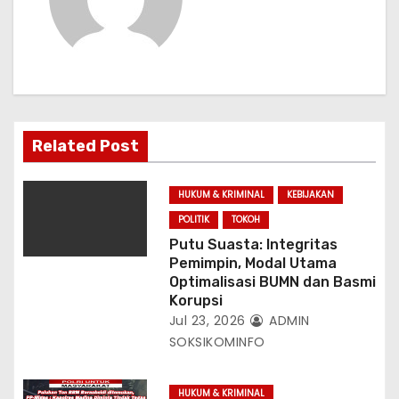
p
o
s
Related Post
HUKUM & KRIMINAL
KEBIJAKAN
POLITIK
TOKOH
Putu Suasta: Integritas
Pemimpin, Modal Utama
Optimalisasi BUMN dan Basmi
Korupsi
Jul 23, 2026
ADMIN
SOKSIKOMINFO
HUKUM & KRIMINAL