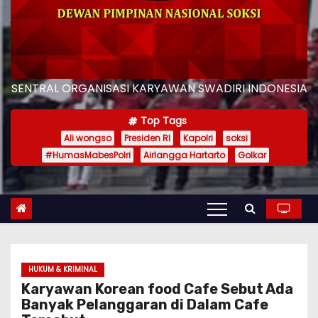
SENTRAL ORGANISASI KARYAWAN SWADIRI INDONESIA
Top Tags
Ali wongso
Presiden RI
Kapolri
soksi
#HumasMabesPolri
Airlangga Hartarto
Golkar
HUKUM & KRIMINAL
Karyawan Korean food Cafe Sebut Ada
Banyak Pelanggaran di Dalam Cafe