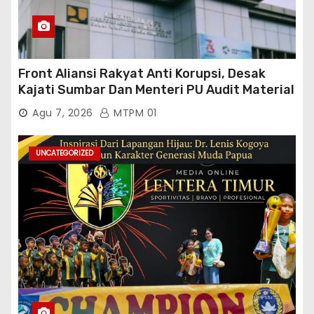
Front Aliansi Rakyat Anti Korupsi, Desak
Kajati Sumbar Dan Menteri PU Audit Material
PT. Brantas Abipraya Kontrak No :
Agu 7, 2026
MTPM 01
06.Nopember 2025 s.d 31 Maret 2026
Sumber Dana: APBN Nilai Kontrak : Rp
76.130.630.000.00,- Diduga Ka.Balai BWSS V
UNCATEGORIZED
Padang Tutup Mata