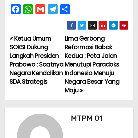
F
W
G
T
S
a
h
m
el
h
c
a
ai
e
ar
e
ts
l
gr
e
Ketua Umum
Lima Gerbong
N
b
A
a
SOKSI Dukung
Reformasi Babak
a
o
p
m
Langkah Presiden
Kedua : Peta Jalan
Prabowo : Saatnya
Menutupi Paradoks
v
o
p
Negara Kendalikan
Indonesia Menuju
k
i
SDA Strategis
Negara Besar Yang
Maju
g
a
s
MTPM 01
i