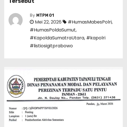
Tersebut
By
MTPM 01
Mei 22, 2026
#HumasMabesPolri
,
#HumasPoldaSumut
,
#KapoldaSumatraUtara
,
#kapolri
#listiosigitprabowo