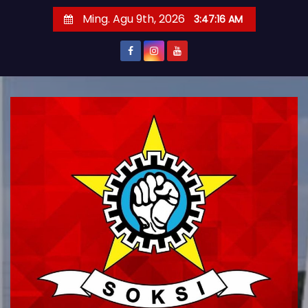
S
Ming. Agu 9th, 2026
3:47:17 AM
k
i
p
t
o
c
o
n
t
e
n
t