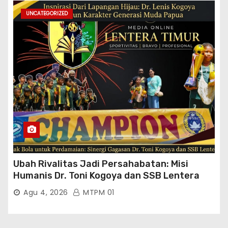
Sumber Dana: APBN Nilai Kontrak : Rp
76.130.630.000.00,- Diduga Ka.Balai BWSS V
UNCATEGORIZED
Padang Tutup Mata
Ubah Rivalitas Jadi Persahabatan: Misi
Humanis Dr. Toni Kogoya dan SSB Lentera
Timur
Agu 4, 2026
MTPM 01