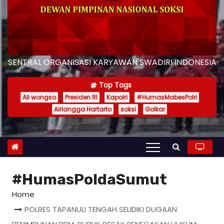
SENTRAL ORGANISASI KARYAWAN SWADIRI INDONESIA
Top Tags
Ali wongso
Presiden RI
Kapolri
#HumasMabesPolri
Airlangga Hartarto
soksi
Golkar
#HumasPoldaSumut
Home
POLRES TAPANULI TENGAH SELIDIKI DUGAAN