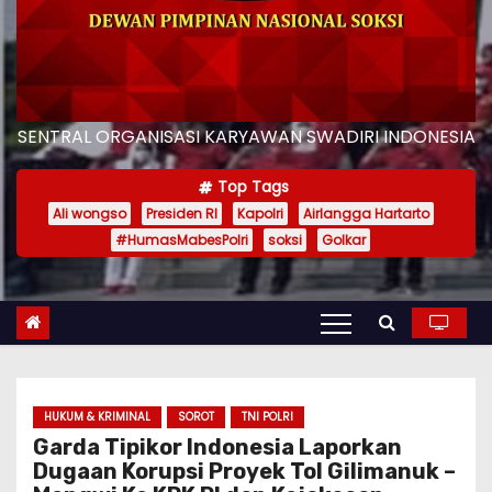
SENTRAL ORGANISASI KARYAWAN SWADIRI INDONESIA
Top Tags
Ali wongso
Presiden RI
Kapolri
Airlangga Hartarto
#HumasMabesPolri
soksi
Golkar
HUKUM & KRIMINAL
SOROT
TNI POLRI
Garda Tipikor Indonesia Laporkan
Dugaan Korupsi Proyek Tol Gilimanuk –