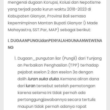
mengenai dugaan Korupsi, Kolusi dan Nepotisme
yang terjadi pada kurun waktu 2018-2023 di
Kabupaten Gianyar, Provinsi Bali semasa
kepemimpinan Mantan Bupati Gianyar (I Made
Mahayastra, SST.Par, MAP) sebagai berikut:
I.
DUGAAN
PUNGLI
dan
PENYALAHGUNAAN
WEWENA
NG
Dugaan_pungutan liar (Pungli) dari Tunjang
an Perbaikan Penghasilan (TPP) terhadap
pejabat eselon 2 dan eselon 3a dengan
dalih
iuran suka duka.
Kemana aliran dana
dari
iuran
tersebut setelah pemotongan
karena selama ini tidak pernah ada
pertanggungjawabannya secara tertulis
maupun tidak pernah adanya rapat