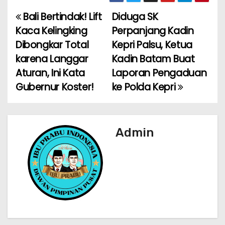
c
a
ai
e
ar
e
ts
l
gr
e
Bali Bertindak! Lift
Diduga SK
N
b
A
a
Kaca Kelingking
Perpanjang Kadin
a
o
p
m
Dibongkar Total
Kepri Palsu, Ketua
karena Langgar
Kadin Batam Buat
v
o
p
Aturan, Ini Kata
Laporan Pengaduan
k
i
Gubernur Koster!
ke Polda Kepri
g
a
Admin
s
i
p
o