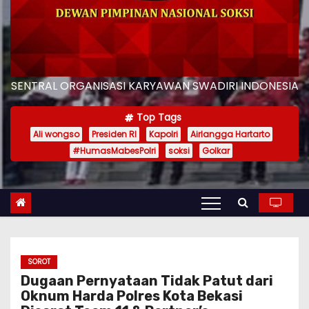
SENTRAL ORGANISASI KARYAWAN SWADIRI INDONESIA
Top Tags
Ali wongso
Presiden RI
Kapolri
Airlangga Hartarto
#HumasMabesPolri
soksi
Golkar
SOROT
Dugaan Pernyataan Tidak Patut dari
Oknum Harda Polres Kota Bekasi