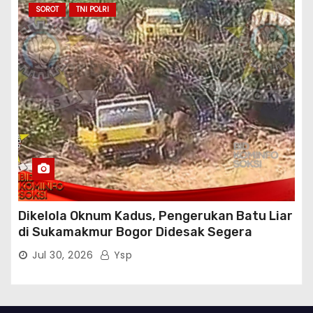
Atensi Penindakan Sampai Penangkapan
SOROT
TNI POLRI
Terhadap Pelaku
Dikelola Oknum Kadus, Pengerukan Batu Liar
di Sukamakmur Bogor Didesak Segera
Ditindak Hukum
Jul 30, 2026
Ysp