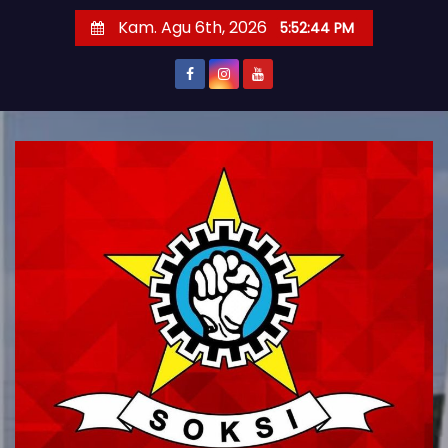
S
Kam. Agu 6th, 2026
5:52:45 PM
k
i
p
t
o
c
o
n
t
e
n
t