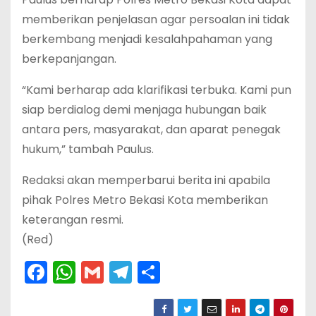
memberikan penjelasan agar persoalan ini tidak
berkembang menjadi kesalahpahaman yang
berkepanjangan.
“Kami berharap ada klarifikasi terbuka. Kami pun
siap berdialog demi menjaga hubungan baik
antara pers, masyarakat, dan aparat penegak
hukum,” tambah Paulus.
Redaksi akan memperbarui berita ini apabila
pihak Polres Metro Bekasi Kota memberikan
keterangan resmi.
(Red)
F
W
G
T
S
a
h
m
el
h