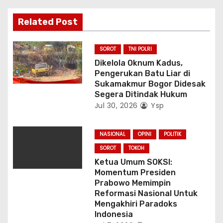
s
Related Post
SOROT
TNI POLRI
Dikelola Oknum Kadus,
Pengerukan Batu Liar di
Sukamakmur Bogor Didesak
Segera Ditindak Hukum
Jul 30, 2026
Ysp
NASIONAL
OPINI
POLITIK
SOROT
TOKOH
Ketua Umum SOKSI:
Momentum Presiden
Prabowo Memimpin
Reformasi Nasional Untuk
Mengakhiri Paradoks
Indonesia