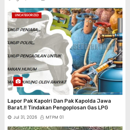
UNCATEGORIZED
Lapor Pak Kapolri Dan Pak Kapolda Jawa
Barat.!! Tindakan Pengoplosan Gas LPG
Bersubsidi Marak Terjadi Di Kabupaten Bogor
Jul 31, 2026
MTPM 01
Persisnya di Babakan Madang: Tim
Aktifis/Jurnalis Meminta Pimpinan Polri Beri