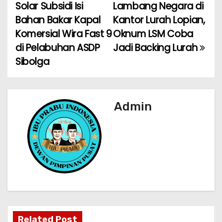
b
A
a
Solar Subsidi Isi
Lambang Negara di
a
o
p
m
Bahan Bakar Kapal
Kantor Lurah Lopian,
Komersial Wira Fast 9
Oknum LSM Coba
v
o
p
di Pelabuhan ASDP
Jadi Backing Lurah
k
i
Sibolga
g
a
Admin
s
i
p
o
s
Related Post