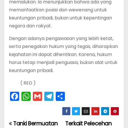
memalukan. Ia menunjukkan bahwa ada yang
memanfaatkan posisi dan wewenang untuk
keuntungan pribadi, bukan untuk kepentingan
negara dan rakyat.
Dengan adanya pengawasan yang lebih ketat,
serta penegakan hukum yang tegas, diharapkan
kejahatan ini dapat dihentikan. Karena, hukum
harus tetap menjadi penguasa, bukan alat untuk
keuntungan pribadi.
( RED )
F
W
G
T
S
a
h
m
el
h
c
a
ai
e
ar
e
ts
l
gr
e
Tanki Bermuatan
Terkait Pelecehan
N