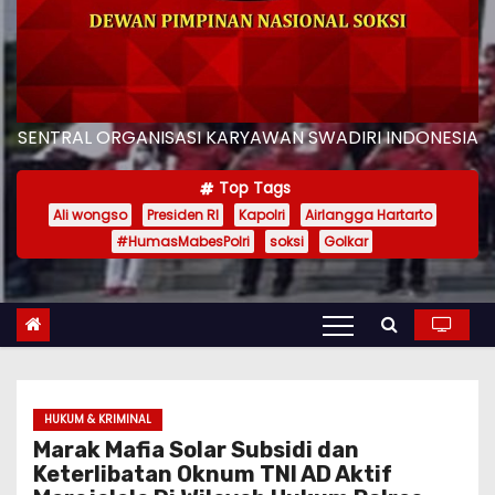
SENTRAL ORGANISASI KARYAWAN SWADIRI INDONESIA
Top Tags
Ali wongso
Presiden RI
Kapolri
Airlangga Hartarto
#HumasMabesPolri
soksi
Golkar
HUKUM & KRIMINAL
Marak Mafia Solar Subsidi dan
Keterlibatan Oknum TNI AD Aktif