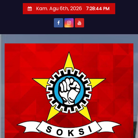
S
Kam. Agu 6th, 2026
7:28:45 PM
k
i
p
t
o
c
o
n
t
e
n
t