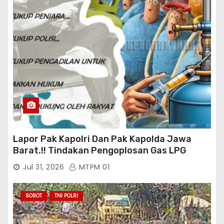
Lapor Pak Kapolri Dan Pak Kapolda Jawa
Barat.!! Tindakan Pengoplosan Gas LPG
Bersubsidi Marak Terjadi Di Kabupaten Bogor
Jul 31, 2026
MTPM 01
Persisnya di Babakan Madang: Tim
Aktifis/Jurnalis Meminta Pimpinan Polri Beri
Atensi Penindakan Sampai Penangkapan
SOROT
TNI POLRI
Terhadap Pelaku