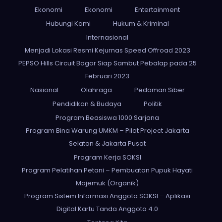
Ekonomi
Ekonomi
Entertainment
Hubungi Kami
Hukum & Kriminal
Internasional
Menjadi Lokasi Resmi Kejurnas Speed Offroad 2023
PEPSO Hills Circuit Bogor Siap Sambut Pebalap pada 25
Februari 2023
Nasional
Olahraga
Pedoman Siber
Pendidikan & Budaya
Politik
Program Beasiswa 1000 Sarjana
Program Bina Warung UMKM – Pilot Project Jakarta
Selatan & Jakarta Pusat
Program Kerja SOKSI
Program Pelatihan Petani – Pembuatan Pupuk Hayati
Majemuk (Organik)
Program Sistem Informasi Anggota SOKSI – Aplikasi
Digital Kartu Tanda Anggota 4.0