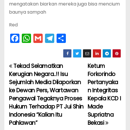
mengatakan biarkan mereka juga bisa mencium
baunya sampah
Red
F
W
G
T
S
a
h
m
el
h
c
a
ai
e
ar
e
ts
l
gr
e
Tekad Selamatkan
Ketum
N
b
A
a
Kerugian Negara..!! Isu
Forkorindo
a
o
p
m
Sejumlah Media Dilaporkan
Pertanyaka
ke Dewan Pers, Wartawan
n Integritas
v
o
p
Pengawal Tegaknya Proses
Kepala KCD I
k
i
Hukum Terhadap PT Jui Shin
Made
Indonesia “Kalian Itu
Supriatna
g
Pahlawan”
Bekasi
a