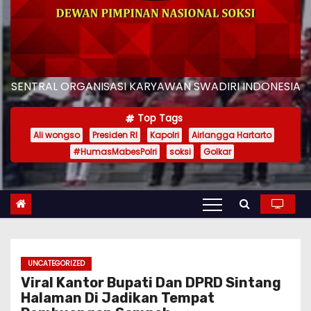
SENTRAL ORGANISASI KARYAWAN SWADIRI INDONESIA
Top Tags
Ali wongso
Presiden RI
Kapolri
Airlangga Hartarto
#HumasMabesPolri
soksi
Golkar
UNCATEGORIZED
Viral Kantor Bupati Dan DPRD Sintang
Halaman Di Jadikan Tempat