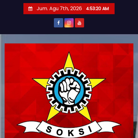
S
Jum. Agu 7th, 2026
4:53:21 AM
k
i
p
t
o
c
o
n
t
e
n
t