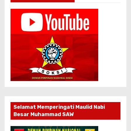
Selamat Memperingati Maulid Nabi
Besar Muhammad SAW