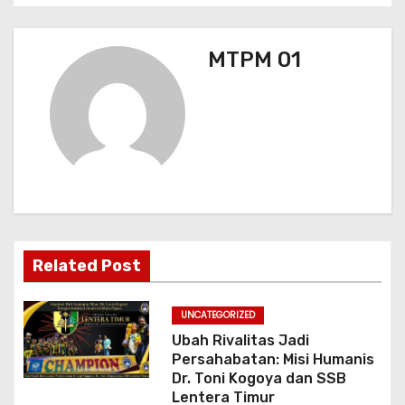
s
MTPM 01
i
p
o
s
Related Post
UNCATEGORIZED
Ubah Rivalitas Jadi
Persahabatan: Misi Humanis
Dr. Toni Kogoya dan SSB
Lentera Timur