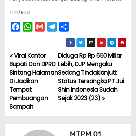
Tim/Red
F
W
G
T
S
a
h
m
el
h
c
a
ai
e
ar
e
ts
l
gr
e
Viral Kantor
Diduga Rp Rp 650 Miliar
N
b
A
a
Bupati Dan DPRD
Lebih, DJP Mengaku
a
o
p
m
Sintang Halaman
Sedang Tindaklanjuti:
Di Jadikan
Status Tersangka PT Jui
v
o
p
Tempat
Shin Indonesia Sudah
k
i
Pembuangan
Sejak 2023 (23)
Sampah
g
a
s
MTPM 01