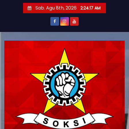
S
Sab. Agu 8th, 2026
2:24:19 AM
k
i
p
t
o
c
o
n
t
e
n
t