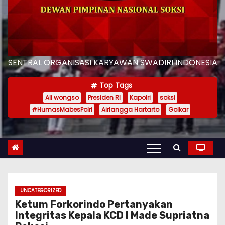
SENTRAL ORGANISASI KARYAWAN SWADIRI INDONESIA
Top Tags
Ali wongso
Presiden RI
Kapolri
soksi
#HumasMabesPolri
Airlangga Hartarto
Golkar
UNCATEGORIZED
Ketum Forkorindo Pertanyakan
Integritas Kepala KCD I Made Supriatna