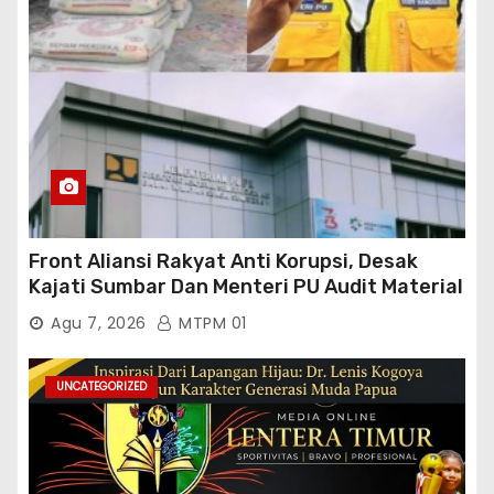
Front Aliansi Rakyat Anti Korupsi, Desak
Kajati Sumbar Dan Menteri PU Audit Material
PT. Brantas Abipraya Kontrak No :
Agu 7, 2026
MTPM 01
06.Nopember 2025 s.d 31 Maret 2026
Sumber Dana: APBN Nilai Kontrak : Rp
76.130.630.000.00,- Diduga Ka.Balai BWSS V
UNCATEGORIZED
Padang Tutup Mata