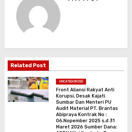
i
p
o
s
Related Post
UNCATEGORIZED
Front Aliansi Rakyat Anti
Korupsi, Desak Kajati
Sumbar Dan Menteri PU
Audit Material PT. Brantas
Abipraya Kontrak No :
06.Nopember 2025 s.d 31
Maret 2026 Sumber Dana: