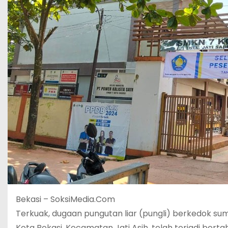
Bekasi – SoksiMedia.Com
Terkuak, dugaan pungutan liar (pungli) berkedok su
Kota Bekasi, Kecamatan Jati Asih, telah terjadi bert