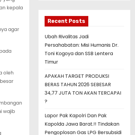
dan kepala
Recent Posts
nya agar
Ubah Rivalitas Jadi
Persahabatan: Misi Humanis Dr.
 pada
Toni Kogoya dan SSB Lentera
Timur
a oleh
APAKAH TARGET PRODUKSI
ebesar
BERAS TAHUN 2026 SEBESAR
34,77 JUTA TON AKAN TERCAPAI
?
sumbangan
i wajib
Lapor Pak Kapolri Dan Pak
Kapolda Jawa Barat.!! Tindakan
Pengoplosan Gas LPG Bersubsidi
g