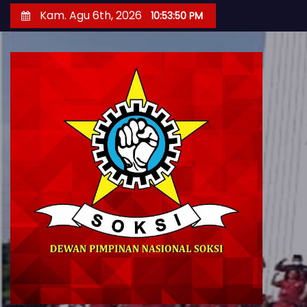
S
Kam. Agu 6th, 2026
10:53:51 PM
k
i
p
t
o
c
o
n
t
e
n
t