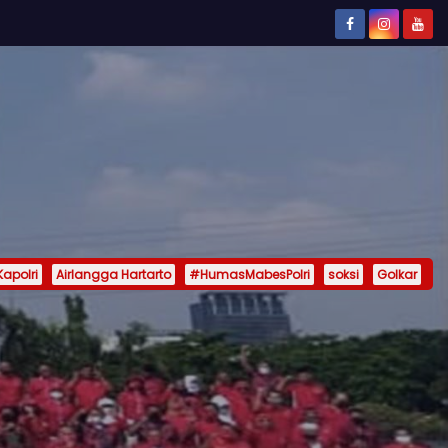
Kapolri
Airlangga Hartarto
#HumasMabesPolri
soksi
Golkar