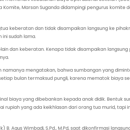
ua Komite, Marsan Suganda didampingi pengurus komite 
gtua keberatan dan tidak disampaikan langsung ke pihak
ini sudah lama.
plain dan keberatan. Kenapa tidak disampaikan langsung
anya.
an namanya mengatakan, bahwa sumbangan yang dimint
r setiap bulan termaksud pungli, karena mematok biaya s
inal biaya yang dibebankan kepada anak didik. Bentuk 
i rupiah yang ada keikhlasan dari orang tua murid, tapi in
k) B. Agus Wimbadi, S.Pd., M.Pd, saat dikonfirmasi langsun