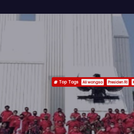
Top Tags
Ali wongso
Presiden RI