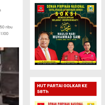
n
50 ribu
1.100
HUT PARTAI GOLKAR KE
58Th