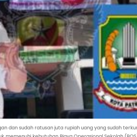
ngan dan sudah ratusan juta rupiah uang yang sudah terk
k memenuhi kebutuhan Biaya Operasional Sekolah (BOS