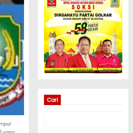
Cari
umpul
) yang