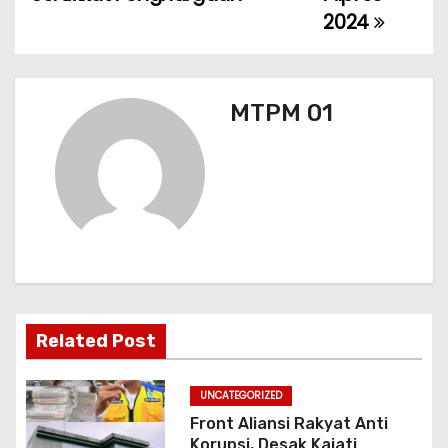
g
2024
a
s
MTPM 01
i
p
o
s
Related Post
UNCATEGORIZED
Front Aliansi Rakyat Anti
Korupsi, Desak Kajati