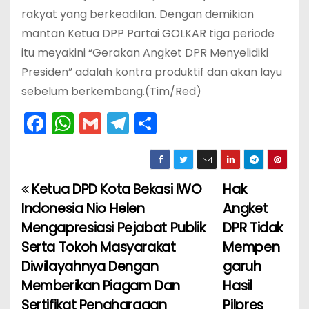
rakyat yang berkeadilan. Dengan demikian
mantan Ketua DPP Partai GOLKAR tiga periode
itu meyakini “Gerakan Angket DPR Menyelidiki
Presiden” adalah kontra produktif dan akan layu
sebelum berkembang.(Tim/Red)
F
W
G
T
S
a
h
m
el
h
c
a
ai
e
ar
e
ts
l
gr
e
Ketua DPD Kota Bekasi IWO
Hak
N
b
A
a
Indonesia Nio Helen
Angket
a
o
p
m
Mengapresiasi Pejabat Publik
DPR Tidak
Serta Tokoh Masyarakat
Mempen
v
o
p
Diwilayahnya Dengan
garuh
k
i
Memberikan Piagam Dan
Hasil
Sertifikat Penghargaan
Pilpres