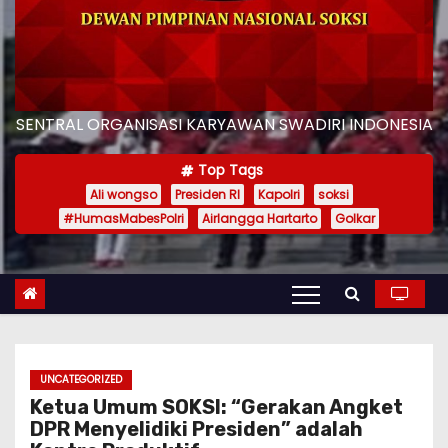
SENTRAL ORGANISASI KARYAWAN SWADIRI INDONESIA
Top Tags
Ali wongso
Presiden RI
Kapolri
soksi
#HumasMabesPolri
Airlangga Hartarto
Golkar
UNCATEGORIZED
Ketua Umum SOKSI: “Gerakan Angket
DPR Menyelidiki Presiden” adalah