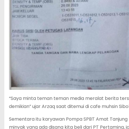
“Saya minta teman teman media meralat berita ter
demikian” ujar Arzaq saat ditemui di cafe muhsin Sibo
Sementara itu karyawan Pompa SPBT Amat Tanjung 
minyak yang ada disana kita beli dari PT Pertamina, j