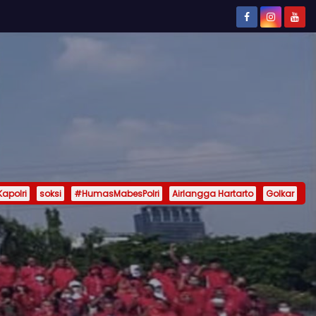
Kapolri
soksi
#HumasMabesPolri
Airlangga Hartarto
Golkar