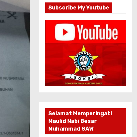
Subscribe My Youtube
Selamat Memperingati
Maulid Nabi Besar
Muhammad SAW