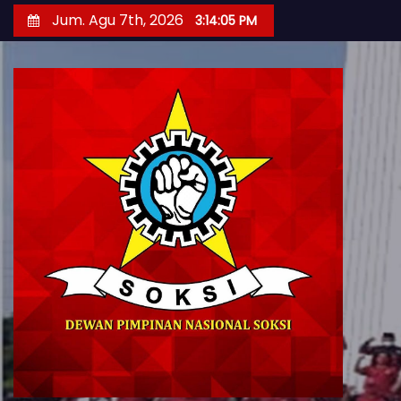
S
Jum. Agu 7th, 2026
3:14:08 PM
k
i
p
t
o
c
o
n
t
e
n
t