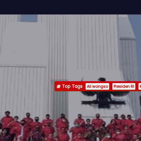
Top Tags
Ali wongso
Presiden RI