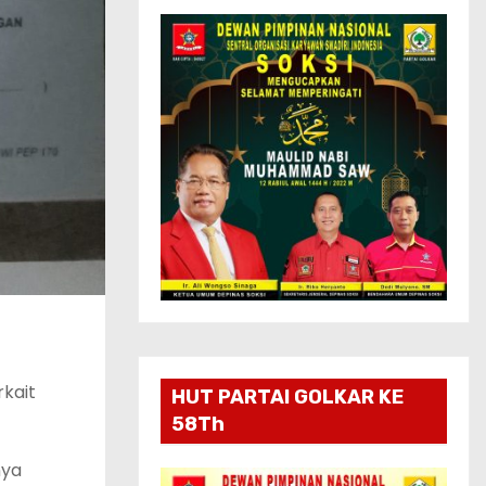
kait
HUT PARTAI GOLKAR KE
58Th
nya