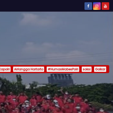
Kapolri
Airlangga Hartarto
#HumasMabesPolri
soksi
Golkar