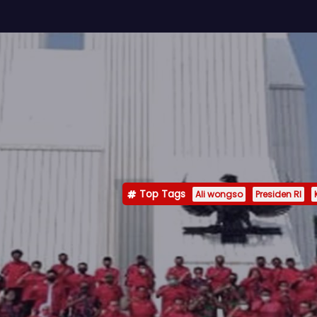
Top Tags
Ali wongso
Presiden RI