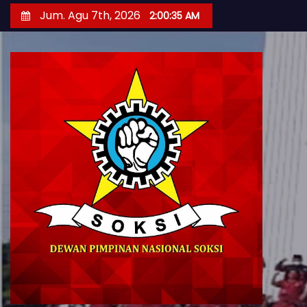
S
Jum. Agu 7th, 2026
2:00:36 AM
k
i
p
t
o
c
o
n
t
e
n
t