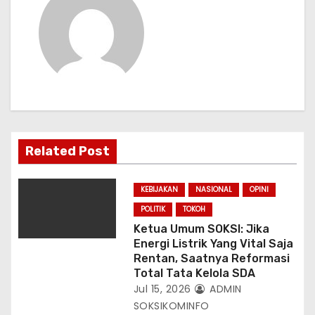
i
p
o
s
Related Post
KEBIJAKAN
NASIONAL
OPINI
POLITIK
TOKOH
Ketua Umum SOKSI: Jika
Energi Listrik Yang Vital Saja
Rentan, Saatnya Reformasi
Total Tata Kelola SDA
Jul 15, 2026
ADMIN
SOKSIKOMINFO