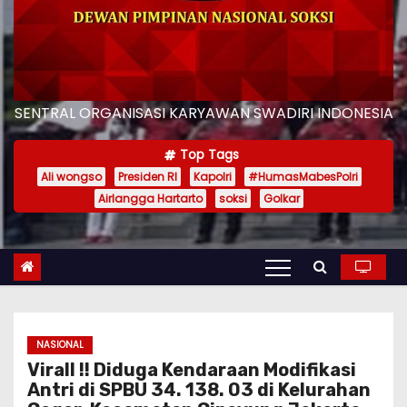
SENTRAL ORGANISASI KARYAWAN SWADIRI INDONESIA
Top Tags
Ali wongso
Presiden RI
Kapolri
#HumasMabesPolri
Airlangga Hartarto
soksi
Golkar
NASIONAL
Virall !! Diduga Kendaraan Modifikasi
Antri di SPBU 34. 138. 03 di Kelurahan