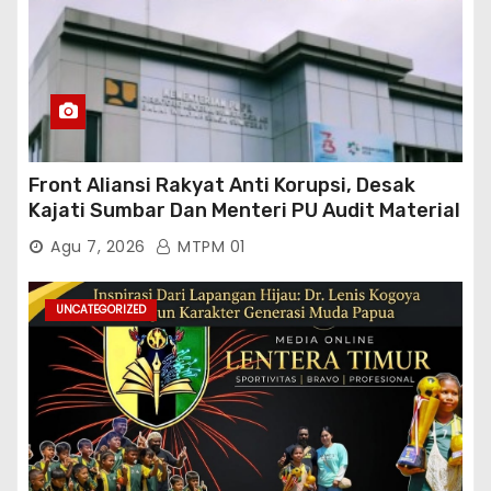
Front Aliansi Rakyat Anti Korupsi, Desak
Kajati Sumbar Dan Menteri PU Audit Material
PT. Brantas Abipraya Kontrak No :
Agu 7, 2026
MTPM 01
06.Nopember 2025 s.d 31 Maret 2026
Sumber Dana: APBN Nilai Kontrak : Rp
76.130.630.000.00,- Diduga Ka.Balai BWSS V
UNCATEGORIZED
Padang Tutup Mata