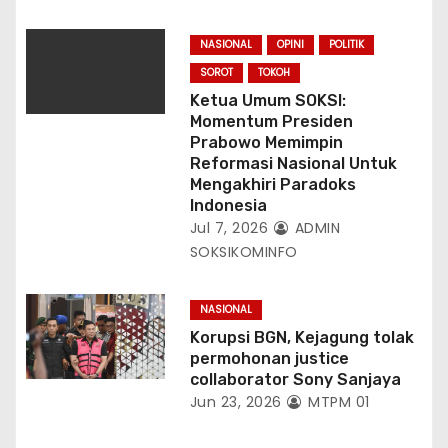
NASIONAL
OPINI
POLITIK
SOROT
TOKOH
Ketua Umum SOKSI:
Momentum Presiden
Prabowo Memimpin
Reformasi Nasional Untuk
Mengakhiri Paradoks
Indonesia
Jul 7, 2026
ADMIN
SOKSIKOMINFO
NASIONAL
Korupsi BGN, Kejagung tolak
permohonan justice
collaborator Sony Sanjaya
Jun 23, 2026
MTPM 01