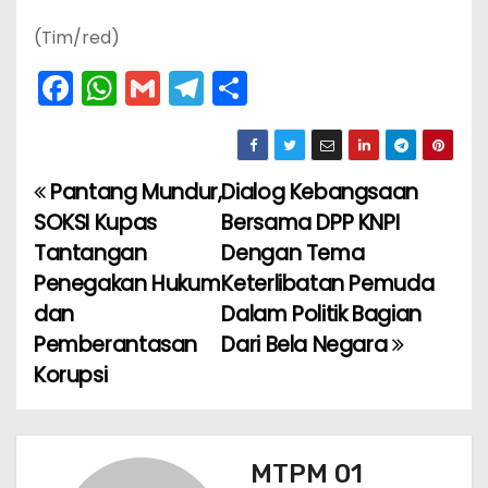
(Tim/red)
F
W
G
T
S
a
h
m
el
h
c
a
ai
e
ar
e
ts
l
gr
e
Pantang Mundur,
Dialog Kebangsaan
N
b
A
a
SOKSI Kupas
Bersama DPP KNPI
a
o
p
m
Tantangan
Dengan Tema
Penegakan Hukum
Keterlibatan Pemuda
v
o
p
dan
Dalam Politik Bagian
k
i
Pemberantasan
Dari Bela Negara
Korupsi
g
a
s
MTPM 01