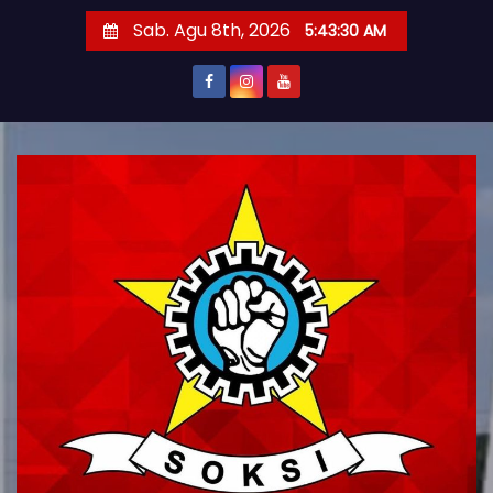
S
Sab. Agu 8th, 2026
5:43:31 AM
k
i
p
t
o
c
o
n
t
e
n
t