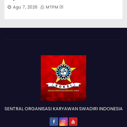
PT. Brantas Abipraya Kontrak No :
Agu 7, 2026
MTPM 01
06.Nopember 2025 s.d 31 Maret 2026
Sumber Dana: APBN Nilai Kontrak : Rp
76.130.630.000.00,- Diduga Ka.Balai BWSS V
Padang Tutup Mata
SENTRAL ORGANISASI KARYAWAN SWADIRI INDONESIA