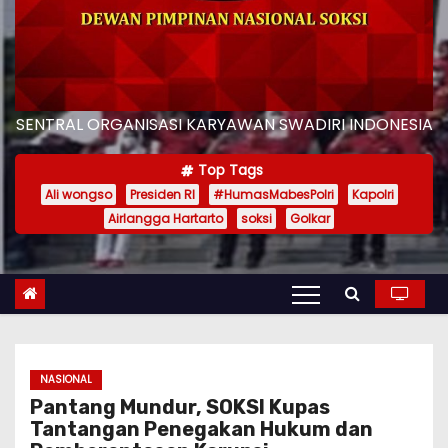
SENTRAL ORGANISASI KARYAWAN SWADIRI INDONESIA
Top Tags
Ali wongso
Presiden RI
#HumasMabesPolri
Kapolri
Airlangga Hartarto
soksi
Golkar
NASIONAL
Pantang Mundur, SOKSI Kupas
Tantangan Penegakan Hukum dan