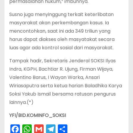
permasalahan hukum,” imbuhnya.
Susno juga menyinggung terkait keterlibatan
masyarakat akan perkembangan kasus. Ia
mencontohkan, saat ini ada 349 triliun yang
harus dapat diakses oleh masyatakat secara
luas agar ada kontrol sosial dari masyarakat.
Tampak hadir, Sekretaris Jenderal SOKSI Ilyas
Indra, KGPH, Bachtiar R. Ujung, Firman Wijaya,
Valentino Barus, I Wayan Warka, Ansari
Wiriasaputra serta ketua harian Baladhika Karya
Soksi Yakub Ismail bersama ratusan pengurus
lainnya.(*)
YFI/BID.KOMINFO_SOKSI
F
W
G
T
S