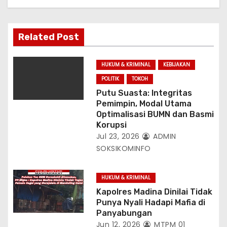
s
Related Post
HUKUM & KRIMINAL
KEBIJAKAN
POLITIK
TOKOH
Putu Suasta: Integritas
Pemimpin, Modal Utama
Optimalisasi BUMN dan Basmi
Korupsi
Jul 23, 2026
ADMIN
SOKSIKOMINFO
HUKUM & KRIMINAL
Kapolres Madina Dinilai Tidak
Punya Nyali Hadapi Mafia di
Panyabungan
Jun 12, 2026
MTPM 01