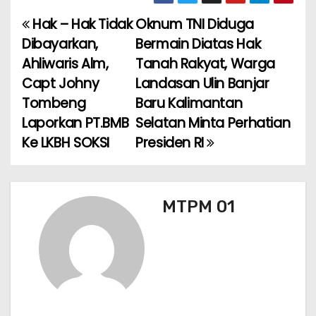
c
a
ai
e
ar
e
ts
l
gr
e
Hak – Hak Tidak
Oknum TNI Diduga
N
b
A
a
Dibayarkan,
Bermain Diatas Hak
a
o
p
m
Ahliwaris Alm,
Tanah Rakyat, Warga
Capt Johny
Landasan Ulin Banjar
v
o
p
Tombeng
Baru Kalimantan
k
i
Laporkan PT.BMB
Selatan Minta Perhatian
Ke LKBH SOKSI
Presiden RI
g
a
s
MTPM 01
i
p
o