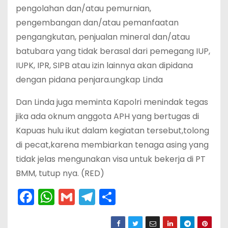
pengolahan dan/atau pemurnian,
pengembangan dan/atau pemanfaatan
pengangkutan, penjualan mineral dan/atau
batubara yang tidak berasal dari pemegang IUP,
IUPK, IPR, SIPB atau izin lainnya akan dipidana
dengan pidana penjara.ungkap Linda
Dan Linda juga meminta Kapolri menindak tegas
jika ada oknum anggota APH yang bertugas di
Kapuas hulu ikut dalam kegiatan tersebut,tolong
di pecat,karena membiarkan tenaga asing yang
tidak jelas mengunakan visa untuk bekerja di PT
BMM, tutup nya. (RED)
F
W
G
T
S
a
h
m
el
h