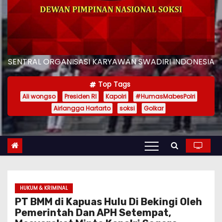
SENTRAL ORGANISASI KARYAWAN SWADIRI INDONESIA
Top Tags
Ali wongso
Presiden RI
Kapolri
#HumasMabesPolri
Airlangga Hartarto
soksi
Golkar
HUKUM & KRIMINAL
PT BMM di Kapuas Hulu Di Bekingi Oleh
Pemerintah Dan APH Setempat,