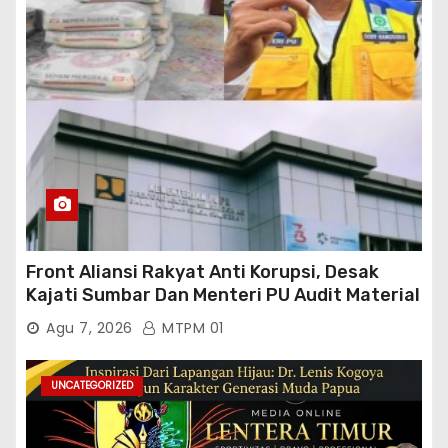
Front Aliansi Rakyat Anti Korupsi, Desak
Kajati Sumbar Dan Menteri PU Audit Material
PT. Brantas Abipraya Kontrak No :
Agu 7, 2026
MTPM 01
06.Nopember 2025 s.d 31 Maret 2026
Sumber Dana: APBN Nilai Kontrak : Rp
76.130.630.000.00,- Diduga Ka.Balai BWSS V
UNCATEGORIZED
Padang Tutup Mata