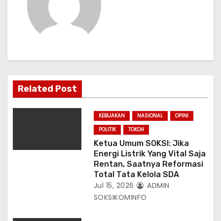
s
i
p
o
s
Related Post
KEBIJAKAN
NASIONAL
OPINI
POLITIK
TOKOH
Ketua Umum SOKSI: Jika
Energi Listrik Yang Vital Saja
Rentan, Saatnya Reformasi
Total Tata Kelola SDA
Jul 15, 2026
ADMIN
SOKSIKOMINFO