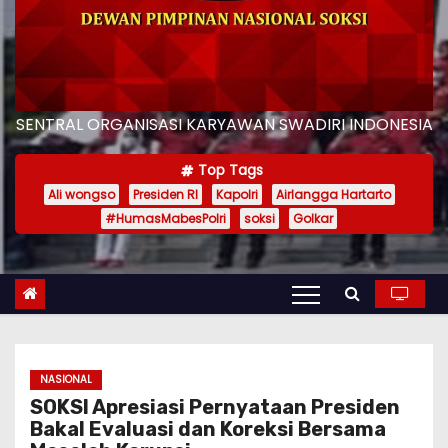
SENTRAL ORGANISASI KARYAWAN SWADIRI INDONESIA
Top Tags
Ali wongso
Presiden RI
Kapolri
Airlangga Hartarto
#HumasMabesPolri
soksi
Golkar
NASIONAL
SOKSI Apresiasi Pernyataan Presiden
Bakal Evaluasi dan Koreksi Bersama