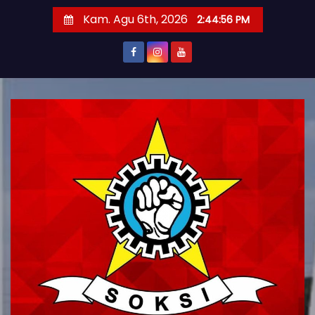
S
Kam. Agu 6th, 2026
2:44:57 PM
k
i
p
t
o
c
o
n
t
e
n
t