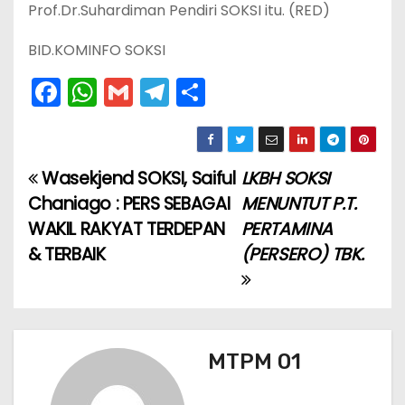
Prof.Dr.Suhardiman Pendiri SOKSI itu. (RED)
BID.KOMINFO SOKSI
F
W
G
T
S
a
h
m
el
h
c
a
ai
e
ar
e
ts
l
gr
e
Wasekjend SOKSI, Saiful
LKBH SOKSI
N
b
A
a
Chaniago : PERS SEBAGAI
MENUNTUT P.T.
a
o
p
m
WAKIL RAKYAT TERDEPAN
PERTAMINA
& TERBAIK
(PERSERO) TBK.
v
o
p
k
i
g
MTPM 01
a