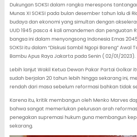
Dukungan SOKSI dalam rangka merespons tantangan 
Munas XI SOKSI pada bulan desember tahun lalu di Ri
budaya dan ekonomi yang simultan dengan akselerasi
UUD 1945 pasca 4 kali amandemen dan penguatan RPJ
bangsa ini dalam menyongsong Indonesia Emas 2045
SOKSI itu dalam “Diskusi Sambil Ngopi Bareng” Awal T
Bambu Apus Raya Jakarta pada Senin ( 02/01/2023).
Lebih lanjut Wakil Ketua Dewan Pakar Partai Golk
sudah berjalan 20 tahun lebih hingga sekarang ini, 
rendah dari masa sebelum reformasi bahkan tidak sedik
Karena itu, kritik membangun oleh Menko Marves d
bahwa sangat memerlukan pelurusan arah reforma
penegakan supremasi hukum guna membangun kepast
sekarang.