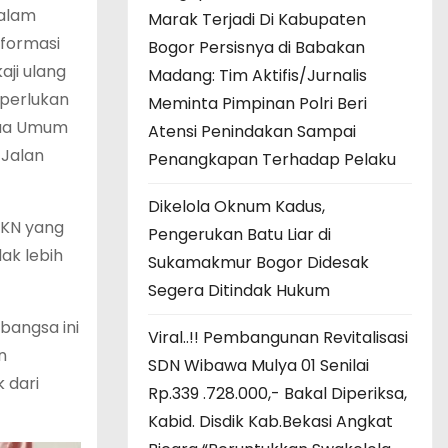
dalam
Marak Terjadi Di Kabupaten
sformasi
Bogor Persisnya di Babakan
ji ulang
Madang: Tim Aktifis/Jurnalis
iperlukan
Meminta Pimpinan Polri Beri
tua Umum
Atensi Penindakan Sampai
 Jalan
Penangkapan Terhadap Pelaku
Dikelola Oknum Kadus,
KKN yang
Pengerukan Batu Liar di
ak lebih
Sukamakmur Bogor Didesak
Segera Ditindak Hukum
bangsa ini
Viral..!! Pembangunan Revitalisasi
n
SDN Wibawa Mulya 01 Senilai
 dari
Rp.339 .728.000,- Bakal Diperiksa,
Kabid. Disdik Kab.Bekasi Angkat