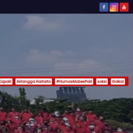
Kapolri
Airlangga Hartarto
#HumasMabesPolri
soksi
Golkar