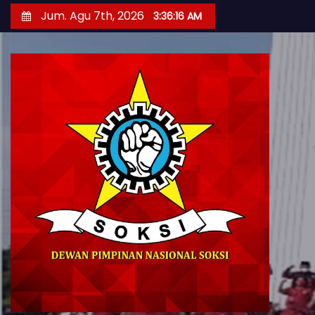
S
Jum. Agu 7th, 2026
3:36:18 AM
k
i
p
t
o
c
o
n
t
e
n
t