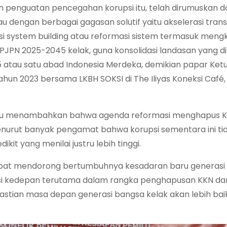
penguatan pencegahan korupsi itu, telah dirumuskan 
au dengan berbagai gagasan solutif yaitu akselerasi tran
 system building atau reformasi sistem termasuk mengka
PN 2025-2045 kelak, guna konsolidasi landasan yang d
 atau satu abad Indonesia Merdeka, demikian papar Ke
ahun 2023 bersama LKBH SOKSI di The Iliyas Koneksi Café,
ar itu menambahkan bahwa agenda reformasi menghapus 
menurut banyak pengamat bahwa korupsi sementara ini tid
it yang menilai justru lebih tinggi.
apat mendorong bertumbuhnya kesadaran baru generasi 
si kedepan terutama dalam rangka penghapusan KKN da
ian masa depan generasi bangsa kelak akan lebih baik