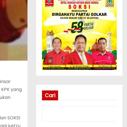
insar
h KPK yang
Cari
lukan
dan SOKSI
pi justru