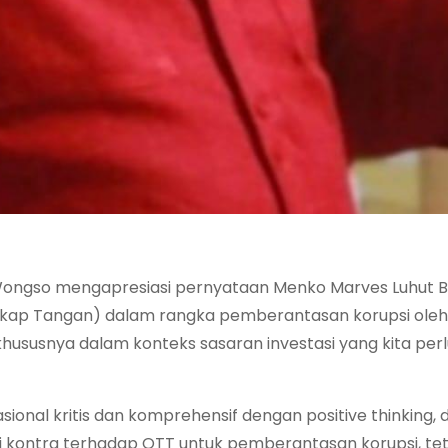
 Wongso mengapresiasi pernyataan Menko Marves Luhut B
ngkap Tangan) dalam rangka pemberantasan korupsi ole
hususnya dalam konteks sasaran investasi yang kita per
ional kritis dan komprehensif dengan positive thinking, 
 kontra terhadap OTT untuk pemberantasan korupsi, teta