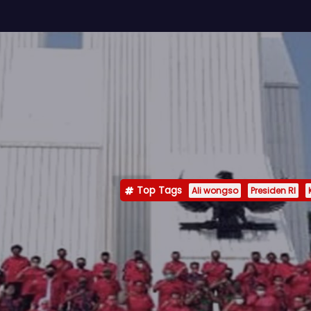
Top Tags
Ali wongso
Presiden RI