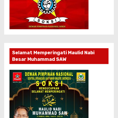
Selamat Memperingati Maulid Nabi
Besar Muhammad SAW