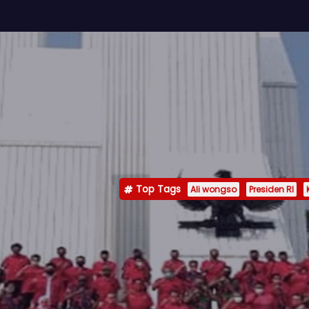
Top Tags
Ali wongso
Presiden RI