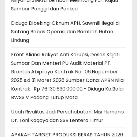
Milyar di SMKN.1 Lembah Melintang P3i : Kajati
Sumbar Panggil dan Periksa
Diduga Dibekingi Oknum APH, Sawmill Ilegal di
Sintang Bebas Operasi dan Rambah Hutan
Lindung
Front Aliansi Rakyat Anti Korupsi, Desak Kajati
Sumbar Dan Menteri PU Audit Material PT.
Brantas Abipraya Kontrak No : 06.Nopember
2025 s.d 31 Maret 2026 Sumber Dana: APBN Nilai
Kontrak : Rp 76.130.630.000.00,- Diduga Ka.Balai
BWSS V Padang Tutup Mata
Ubah Rivalitas Jadi Persahabatan: Misi Humanis
Dr. Toni Kogoya dan SSB Lentera Timur
APAKAH TARGET PRODUKSI BERAS TAHUN 2026