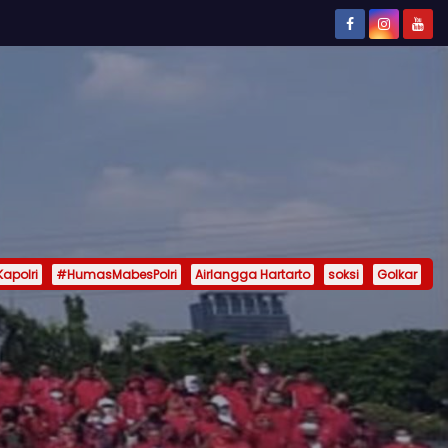
Kapolri
#HumasMabesPolri
Airlangga Hartarto
soksi
Golkar