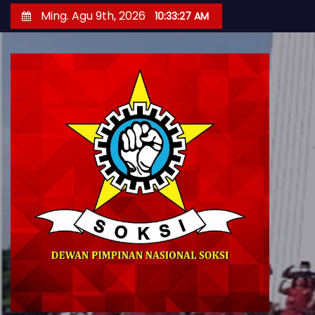
S
Ming. Agu 9th, 2026
10:33:28 AM
k
i
p
t
o
c
o
n
t
e
n
t