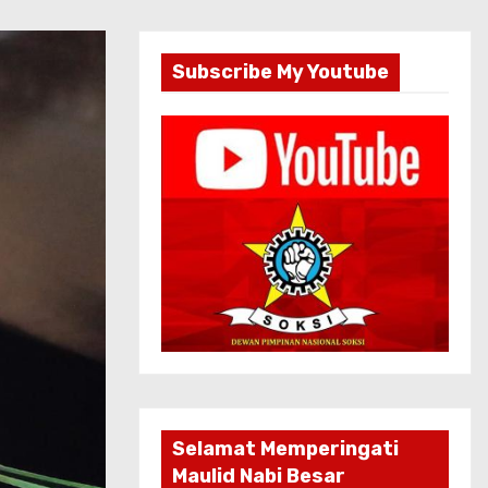
Subscribe My Youtube
Selamat Memperingati
Maulid Nabi Besar