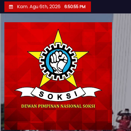
S
Kam. Agu 6th, 2026
6:50:56 PM
k
i
p
t
o
c
o
n
t
e
n
t