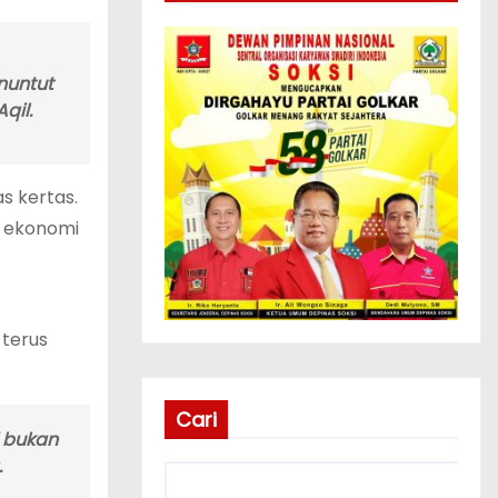
nuntut
qil.
s kertas.
g ekonomi
 terus
Cari
i bukan
.