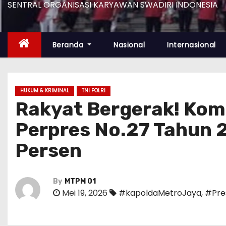
SENTRAL ORGANISASI KARYAWAN SWADIRI INDONESIA
Beranda
Nasional
Internasional
HUKUM & KRIMINAL
TNI POLRI
Rakyat Bergerak! Komu
Perpres No.27 Tahun 
Persen
By
MTPM 01
Mei 19, 2026
#kapoldaMetroJaya
,
#Pre