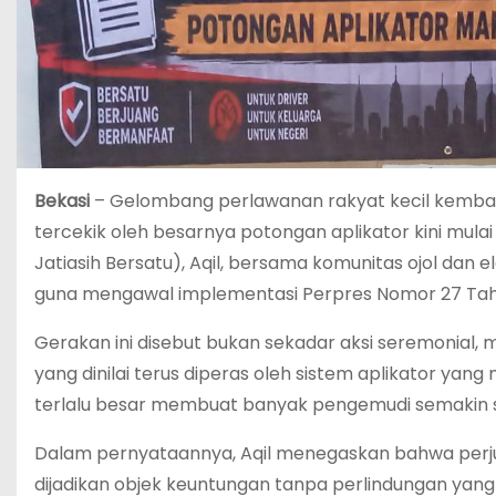
Bekasi
– Gelombang perlawanan rakyat kecil kembali
tercekik oleh besarnya potongan aplikator kini mul
Jatiasih Bersatu), Aqil, bersama komunitas ojol da
guna mengawal implementasi Perpres Nomor 27 Tahu
Gerakan ini disebut bukan sekadar aksi seremonial, m
yang dinilai terus diperas oleh sistem aplikator y
terlalu besar membuat banyak pengemudi semakin sul
Dalam pernyataannya, Aqil menegaskan bahwa perjuang
dijadikan objek keuntungan tanpa perlindungan yang 