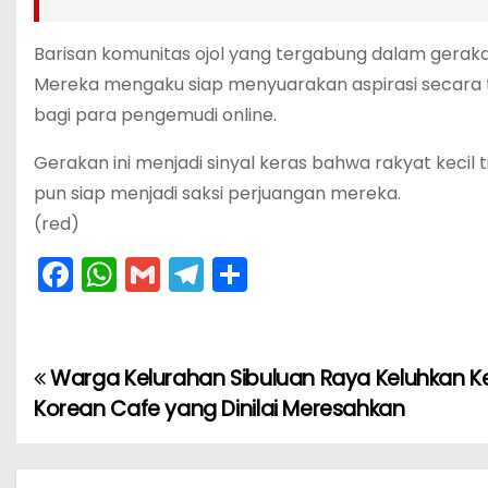
Barisan komunitas ojol yang tergabung dalam gerakan 
Mereka mengaku siap menyuarakan aspirasi secara t
bagi para pengemudi online.
Gerakan ini menjadi sinyal keras bahwa rakyat kecil ti
pun siap menjadi saksi perjuangan mereka.
(red)
F
W
G
T
S
a
h
m
el
h
c
a
ai
e
ar
e
ts
l
gr
e
Warga Kelurahan Sibuluan Raya Keluhkan 
N
b
A
a
Korean Cafe yang Dinilai Meresahkan
a
o
p
m
v
o
p