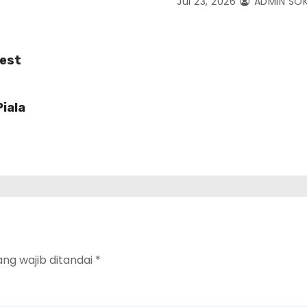
Jul 23, 2026
ADMIN SOK
Fest
iala
ang wajib ditandai
*