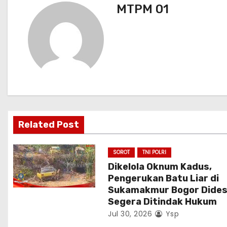
MTPM 01
k
i
g
a
s
i
p
Related Post
o
SOROT
TNI POLRI
s
Dikelola Oknum Kadus,
Pengerukan Batu Liar di
Sukamakmur Bogor Dide
Segera Ditindak Hukum
Jul 30, 2026
Ysp