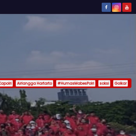
Kapolri
Airlangga Hartarto
#HumasMabesPolri
soksi
Golkar