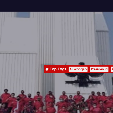
Top Tags
Ali wongso
Presiden RI