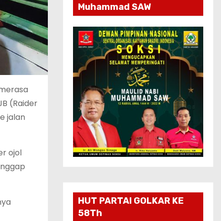
Muhammad SAW
 merasa
JB (Raider
e jalan
r ojol
ianggap
HUT PARTAI GOLKAR KE
nya
58Th