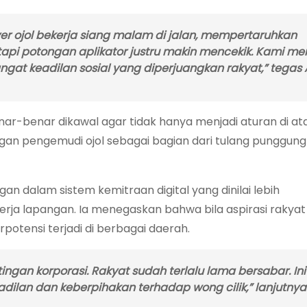
iver ojol bekerja siang malam di jalan, mempertaruhkan
api potongan aplikator justru makin mencekik. Kami me
at keadilan sosial yang diperjuangkan rakyat,” tegas A
r-benar dikawal agar tidak hanya menjadi aturan di ata
ngan pengemudi ojol sebagai bagian dari tulang punggun
n dalam sistem kemitraan digital yang dinilai lebih
ja lapangan. Ia menegaskan bahwa bila aspirasi rakyat
potensi terjadi di berbagai daerah.
ngan korporasi. Rakyat sudah terlalu lama bersabar. In
eadilan dan keberpihakan terhadap wong cilik,” lanjutnya