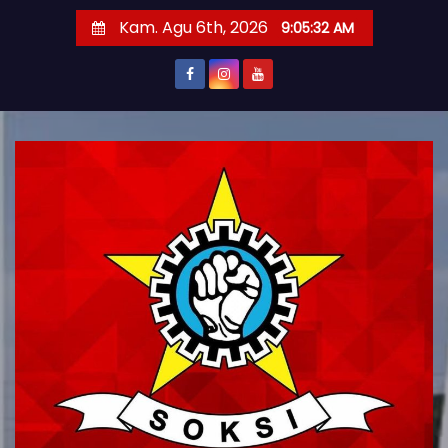
S
Kam. Agu 6th, 2026
9:05:33 AM
k
i
p
t
o
c
o
n
t
e
n
t