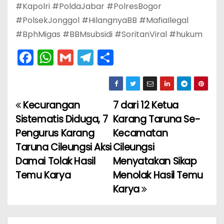
#Kapolri #PoldaJabar #PolresBogor
#PolsekJonggol #HilangnyaBB #MafiaIlegal
#BphMigas #BBMsubsidi #SoritanViral #hukum
F
W
G
T
S
a
h
m
el
h
c
a
ai
e
ar
e
ts
l
gr
e
Kecurangan
7 dari 12 Ketua
N
b
A
a
Sistematis Diduga, 7
Karang Taruna Se-
a
o
p
m
Pengurus Karang
Kecamatan
Taruna Cileungsi Aksi
Cileungsi
v
o
p
Damai Tolak Hasil
Menyatakan Sikap
k
i
Temu Karya
Menolak Hasil Temu
Karya
g
a