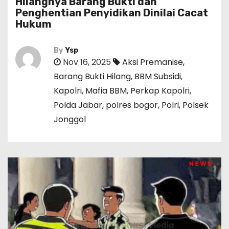
Hilangnya Barang Bukti dan
Penghentian Penyidikan Dinilai Cacat
Hukum
By
Ysp
Nov 16, 2025
Aksi Premanise
,
Barang Bukti Hilang
,
BBM Subsidi
,
Kapolri
,
Mafia BBM
,
Perkap Kapolri
,
Polda Jabar
,
polres bogor
,
Polri
,
Polsek
Jonggol