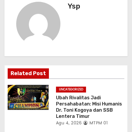
s
Ysp
i
p
o
s
Related Post
UNCATEGORIZED
Ubah Rivalitas Jadi
Persahabatan: Misi Humanis
Dr. Toni Kogoya dan SSB
Lentera Timur
Agu 4, 2026
MTPM 01