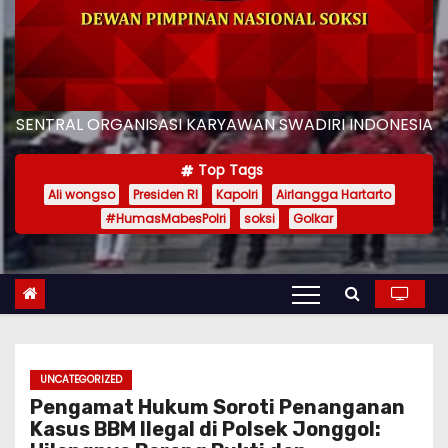
SENTRAL ORGANISASI KARYAWAN SWADIRI INDONESIA
Top Tags
Ali wongso
Presiden RI
Kapolri
Airlangga Hartarto
#HumasMabesPolri
soksi
Golkar
UNCATEGORIZED
Pengamat Hukum Soroti Penanganan
Kasus BBM Ilegal di Polsek Jonggol: