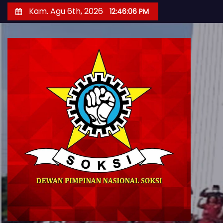
S
Kam. Agu 6th, 2026
12:46:07 PM
k
i
p
t
o
c
o
n
t
e
n
t