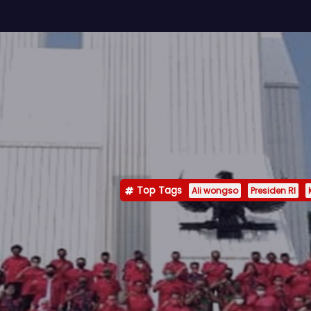
Top Tags
Ali wongso
Presiden RI