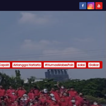
Kapolri
Airlangga Hartarto
#HumasMabesPolri
soksi
Golkar