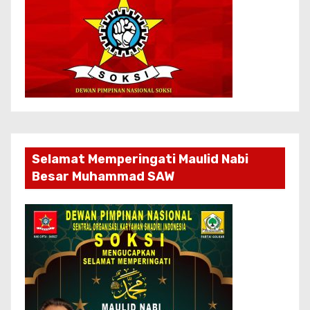
Selamat Memperingati Maulid Nabi
Besar Muhammad SAW