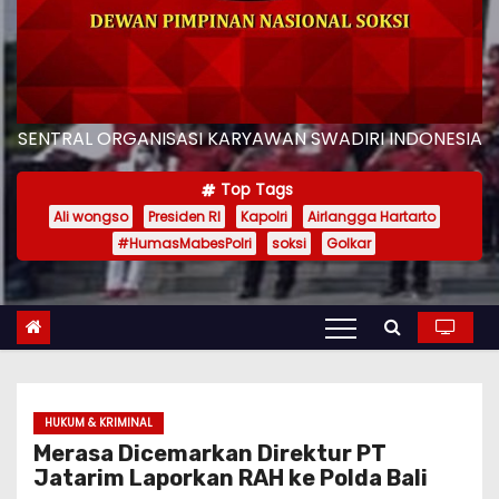
SENTRAL ORGANISASI KARYAWAN SWADIRI INDONESIA
Top Tags
Ali wongso
Presiden RI
Kapolri
Airlangga Hartarto
#HumasMabesPolri
soksi
Golkar
HUKUM & KRIMINAL
Merasa Dicemarkan Direktur PT
Jatarim Laporkan RAH ke Polda Bali