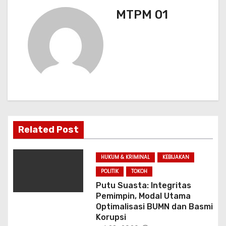
a
MTPM 01
s
i
p
o
s
Related Post
HUKUM & KRIMINAL
KEBIJAKAN
POLITIK
TOKOH
Putu Suasta: Integritas
Pemimpin, Modal Utama
Optimalisasi BUMN dan Basmi
Korupsi