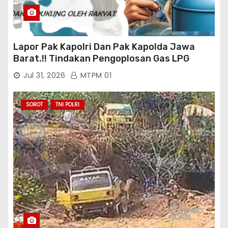
Lapor Pak Kapolri Dan Pak Kapolda Jawa
Barat.!! Tindakan Pengoplosan Gas LPG
Bersubsidi Marak Terjadi Di Kabupaten Bogor
Jul 31, 2026
MTPM 01
Persisnya di Babakan Madang: Tim
Aktifis/Jurnalis Meminta Pimpinan Polri Beri
Atensi Penindakan Sampai Penangkapan
SOROT
TNI POLRI
Terhadap Pelaku