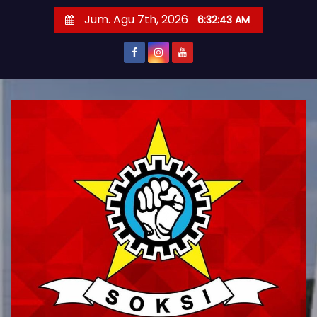
S
Jum. Agu 7th, 2026
6:32:45 AM
k
i
p
t
o
c
o
n
t
e
n
t