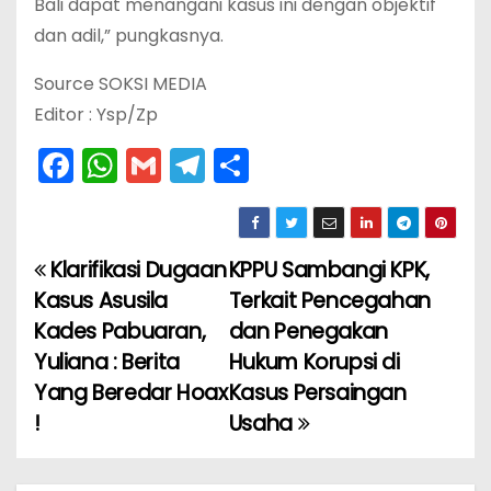
Bali dapat menangani kasus ini dengan objektif
dan adil,” pungkasnya.
Source SOKSI MEDIA
Editor : Ysp/Zp
F
W
G
T
S
a
h
m
el
h
c
a
ai
e
ar
e
ts
l
gr
e
Klarifikasi Dugaan
KPPU Sambangi KPK,
N
b
A
a
Kasus Asusila
Terkait Pencegahan
a
o
p
m
Kades Pabuaran,
dan Penegakan
Yuliana : Berita
Hukum Korupsi di
v
o
p
Yang Beredar Hoax
Kasus Persaingan
k
i
!
Usaha
g