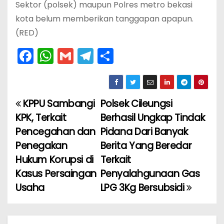
Sektor (polsek) maupun Polres metro bekasi
kota belum memberikan tanggapan apapun.
(RED)
F
W
G
T
S
a
h
m
el
h
c
a
ai
e
ar
e
ts
l
gr
e
KPPU Sambangi
Polsek Cileungsi
N
b
A
a
KPK, Terkait
Berhasil Ungkap Tindak
a
o
p
m
Pencegahan dan
Pidana Dari Banyak
Penegakan
Berita Yang Beredar
v
o
p
Hukum Korupsi di
Terkait
k
i
Kasus Persaingan
Penyalahgunaan Gas
Usaha
LPG 3Kg Bersubsidi
g
a