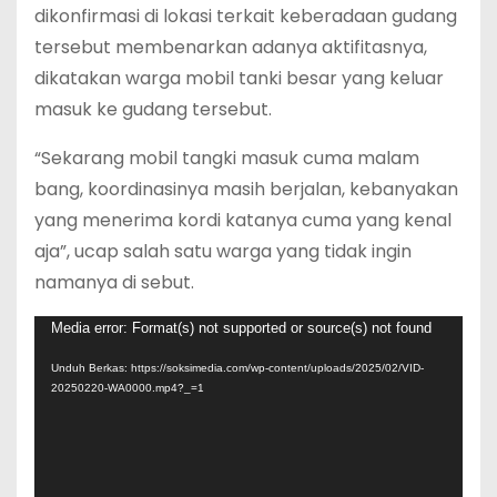
dikonfirmasi di lokasi terkait keberadaan gudang
tersebut membenarkan adanya aktifitasnya,
dikatakan warga mobil tanki besar yang keluar
masuk ke gudang tersebut.
“Sekarang mobil tangki masuk cuma malam
bang, koordinasinya masih berjalan, kebanyakan
yang menerima kordi katanya cuma yang kenal
aja”, ucap salah satu warga yang tidak ingin
namanya di sebut.
P
Media error: Format(s) not supported or source(s) not found
e
Unduh Berkas: https://soksimedia.com/wp-content/uploads/2025/02/VID-
m
20250220-WA0000.mp4?_=1
u
t
a