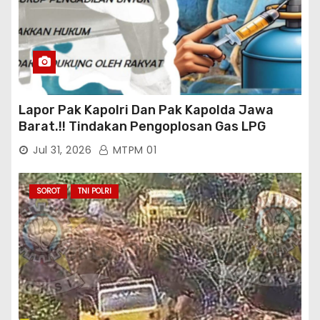
Lapor Pak Kapolri Dan Pak Kapolda Jawa
Barat.!! Tindakan Pengoplosan Gas LPG
Bersubsidi Marak Terjadi Di Kabupaten Bogor
Jul 31, 2026
MTPM 01
Persisnya di Babakan Madang: Tim
Aktifis/Jurnalis Meminta Pimpinan Polri Beri
Atensi Penindakan Sampai Penangkapan
SOROT
TNI POLRI
Terhadap Pelaku