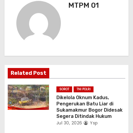
s
MTPM 01
i
p
o
s
Related Post
SOROT
TNI POLRI
Dikelola Oknum Kadus,
Pengerukan Batu Liar di
Sukamakmur Bogor Didesak
Segera Ditindak Hukum
Jul 30, 2026
Ysp