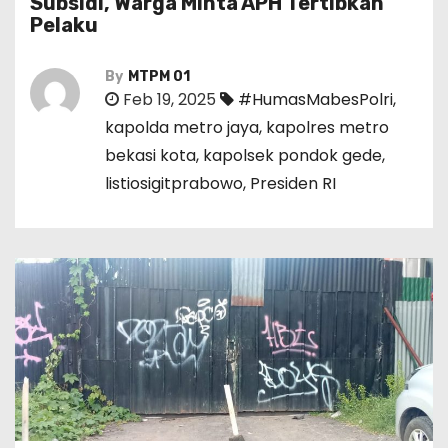
Subsidi, Warga Minta APH Tertibkan
Pelaku
By
MTPM 01
Feb 19, 2025
#HumasMabesPolri
,
kapolda metro jaya
,
kapolres metro
bekasi kota
,
kapolsek pondok gede
,
listiosigitprabowo
,
Presiden RI