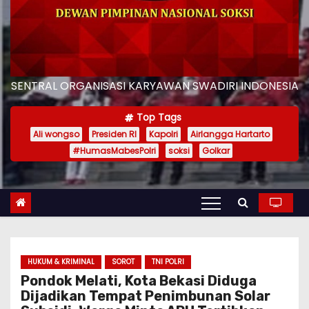
SENTRAL ORGANISASI KARYAWAN SWADIRI INDONESIA
Top Tags
Ali wongso
Presiden RI
Kapolri
Airlangga Hartarto
#HumasMabesPolri
soksi
Golkar
HUKUM & KRIMINAL
SOROT
TNI POLRI
Pondok Melati, Kota Bekasi Diduga
Dijadikan Tempat Penimbunan Solar