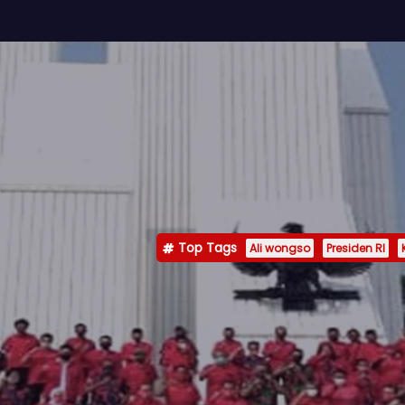
Top Tags
Ali wongso
Presiden RI