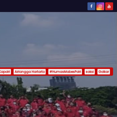
Kapolri
Airlangga Hartarto
#HumasMabesPolri
soksi
Golkar