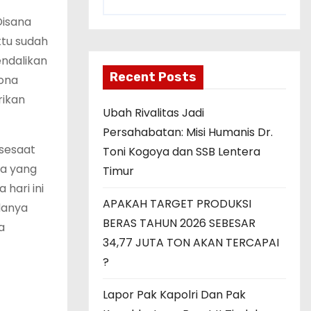
Disana
ktu sudah
endalikan
Recent Posts
ona
rikan
Ubah Rivalitas Jadi
Persahabatan: Misi Humanis Dr.
 sesaat
Toni Kogoya dan SSB Lentera
pa yang
Timur
 hari ini
APAKAH TARGET PRODUKSI
danya
BERAS TAHUN 2026 SEBESAR
a
34,77 JUTA TON AKAN TERCAPAI
?
Lapor Pak Kapolri Dan Pak