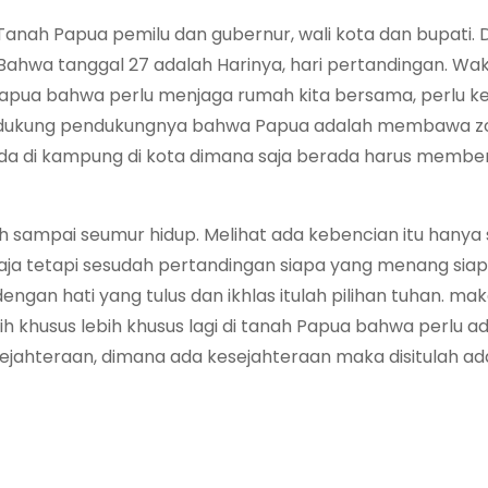
Tanah Papua pemilu dan gubernur, wali kota dan bupati. 
 Bahwa tanggal 27 adalah Harinya, hari pertandingan. Wa
 papua bahwa perlu menjaga rumah kita bersama, perlu k
endukung pendukungnya bahwa Papua adalah membawa z
ada di kampung di kota dimana saja berada harus membe
h sampai seumur hidup. Melihat ada kebencian itu hanya
ja tetapi sesudah pertandingan siapa yang menang sia
gan hati yang tulus dan ikhlas itulah pilihan tuhan. maka
h khusus lebih khusus lagi di tanah Papua bahwa perlu a
ejahteraan, dimana ada kesejahteraan maka disitulah ad