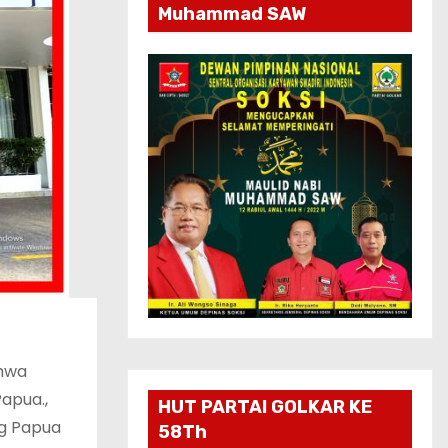
Muhammad SAW
ahwa
Papua.,
HUT PARTAI GOLKAR KE
ng Papua
58Th