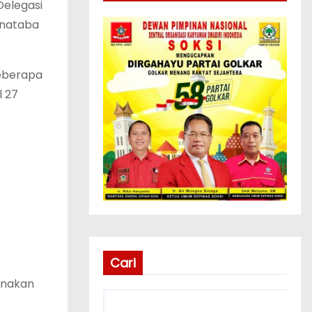
 Delegasi
Fonataba
beberapa
l 27
Cari
sanakan