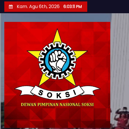
S
Kam. Agu 6th, 2026
6:03:13 PM
k
i
p
t
o
c
o
n
t
e
n
t