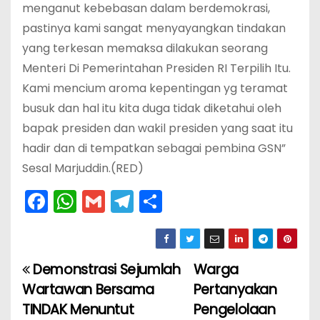
menganut kebebasan dalam berdemokrasi,
pastinya kami sangat menyayangkan tindakan
yang terkesan memaksa dilakukan seorang
Menteri Di Pemerintahan Presiden RI Terpilih Itu.
Kami mencium aroma kepentingan yg teramat
busuk dan hal itu kita duga tidak diketahui oleh
bapak presiden dan wakil presiden yang saat itu
hadir dan di tempatkan sebagai pembina GSN”
Sesal Marjuddin.(RED)
F
W
G
T
S
a
h
m
el
h
c
a
ai
e
ar
e
ts
l
gr
e
Demonstrasi Sejumlah
Warga
N
b
A
a
Wartawan Bersama
Pertanyakan
a
o
p
m
TINDAK Menuntut
Pengelolaan