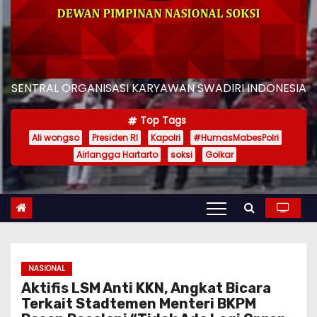
SENTRAL ORGANISASI KARYAWAN SWADIRI INDONESIA
Top Tags
Ali wongso
Presiden RI
Kapolri
#HumasMabesPolri
Airlangga Hartarto
soksi
Golkar
NASIONAL
Aktifis LSM Anti KKN, Angkat Bicara
Terkait Stadtemen Menteri BKPM