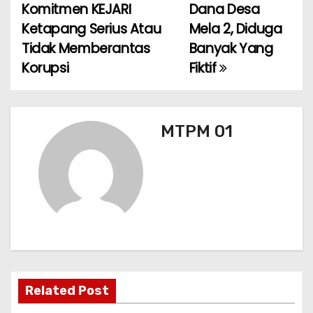
Komitmen KEJARI
Dana Desa
v
o
p
Ketapang Serius Atau
Mela 2, Diduga
k
i
Tidak Memberantas
Banyak Yang
Korupsi
Fiktif
g
a
s
MTPM 01
i
p
o
s
Related Post