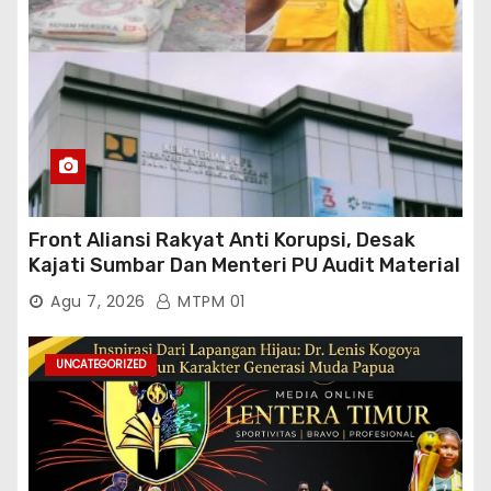
Front Aliansi Rakyat Anti Korupsi, Desak
Kajati Sumbar Dan Menteri PU Audit Material
PT. Brantas Abipraya Kontrak No :
Agu 7, 2026
MTPM 01
06.Nopember 2025 s.d 31 Maret 2026
Sumber Dana: APBN Nilai Kontrak : Rp
76.130.630.000.00,- Diduga Ka.Balai BWSS V
UNCATEGORIZED
Padang Tutup Mata