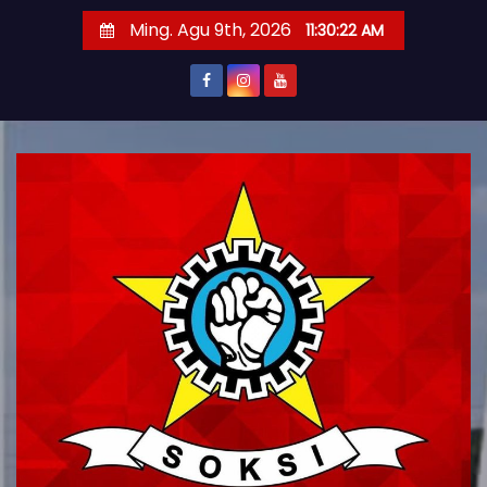
S
Ming. Agu 9th, 2026
11:30:23 AM
k
i
p
t
o
c
o
n
t
e
n
t