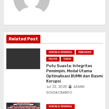
i
p
o
s
Related Post
HUKUM & KRIMINAL
KEBIJAKAN
POLITIK
TOKOH
Putu Suasta: Integritas
Pemimpin, Modal Utama
Optimalisasi BUMN dan Basmi
Korupsi
Jul 23, 2026
ADMIN
SOKSIKOMINFO
HUKUM & KRIMINAL