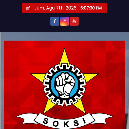
S
Jum. Agu 7th, 2026
6:07:31 PM
k
i
p
t
o
c
o
n
t
e
n
t