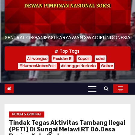
SENTRAL ORGANISASI KARYAWAN SWADIRI INDONESIA
Top Tags
Ali wongso
Presiden RI
Kapolri
soksi
#HumasMabesPolri
Airlangga Hartarto
Golkar
HUKUM & KRIMINAL
Tindak Tegas Aktivitas Tambang Ilegal
(PETI) Di Sungai Melawi RT 06.Desa