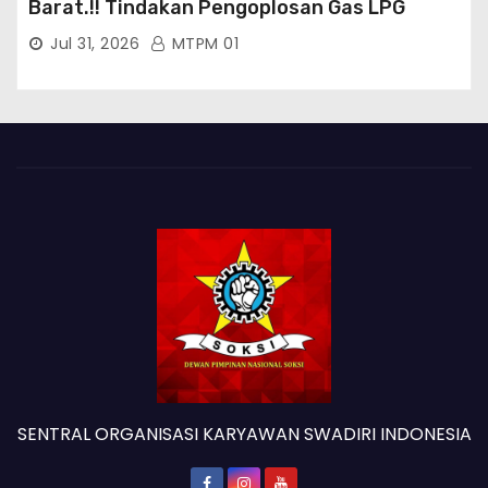
Barat.!! Tindakan Pengoplosan Gas LPG
Bersubsidi Marak Terjadi Di Kabupaten Bogor
Jul 31, 2026
MTPM 01
Persisnya di Babakan Madang: Tim
Aktifis/Jurnalis Meminta Pimpinan Polri Beri
Atensi Penindakan Sampai Penangkapan
Terhadap Pelaku
SENTRAL ORGANISASI KARYAWAN SWADIRI INDONESIA