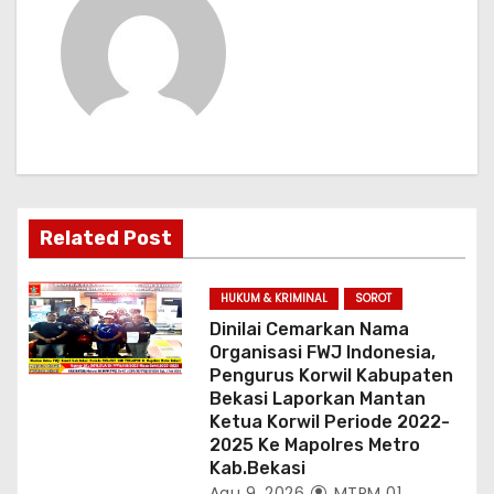
i
p
o
s
Related Post
HUKUM & KRIMINAL
SOROT
Dinilai Cemarkan Nama
Organisasi FWJ Indonesia,
Pengurus Korwil Kabupaten
Bekasi Laporkan Mantan
Ketua Korwil Periode 2022-
2025 Ke Mapolres Metro
Kab.Bekasi
Agu 9, 2026
MTPM 01