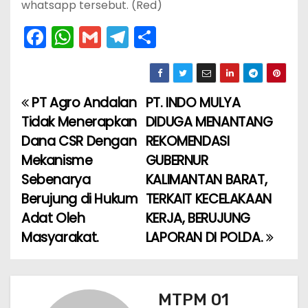
whatsapp tersebut. (Red)
F
W
G
T
S
a
h
m
el
h
c
a
ai
e
ar
e
ts
l
gr
e
PT Agro Andalan
PT. INDO MULYA
N
b
A
a
Tidak Menerapkan
DIDUGA MENANTANG
a
o
p
m
Dana CSR Dengan
REKOMENDASI
Mekanisme
GUBERNUR
v
o
p
Sebenarya
KALIMANTAN BARAT,
k
i
Berujung di Hukum
TERKAIT KECELAKAAN
Adat Oleh
KERJA, BERUJUNG
g
Masyarakat.
LAPORAN DI POLDA.
a
s
MTPM 01