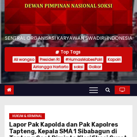
SENTRAL ORGANISASI KARYAWAN SWADIRI INDONESIA
Top Tags
Ali wongso
Presiden RI
#HumasMabesPolri
Kapolri
Airlangga Hartarto
soksi
Golkar
HUKUM & KRIMINAL
Lapor Pak Kapolda dan Pak Kapolres
Tapteng, Kepala SMA 1 Sibabagun di