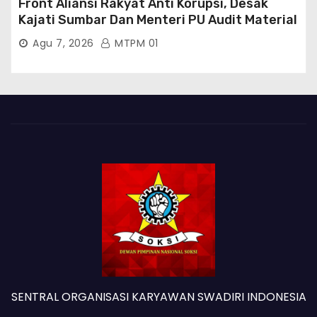
Front Aliansi Rakyat Anti Korupsi, Desak
Kajati Sumbar Dan Menteri PU Audit Material
PT. Brantas Abipraya Kontrak No :
Agu 7, 2026
MTPM 01
06.Nopember 2025 s.d 31 Maret 2026
Sumber Dana: APBN Nilai Kontrak : Rp
76.130.630.000.00,- Diduga Ka.Balai BWSS V
Padang Tutup Mata
SENTRAL ORGANISASI KARYAWAN SWADIRI INDONESIA