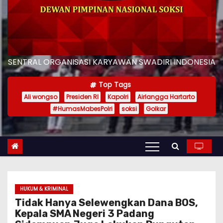
SENTRAL ORGANISASI KARYAWAN SWADIRI INDONESIA
Top Tags
Ali wongso
Presiden RI
Kapolri
Airlangga Hartarto
#HumasMabesPolri
soksi
Golkar
HUKUM & KRIMINAL
Tidak Hanya Selewengkan Dana BOS,
Kepala SMA Negeri 3 Padang