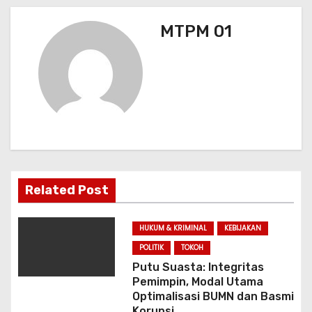
g
MTPM 01
a
s
i
p
o
s
Related Post
HUKUM & KRIMINAL
KEBIJAKAN
POLITIK
TOKOH
Putu Suasta: Integritas
Pemimpin, Modal Utama
Optimalisasi BUMN dan Basmi
Korupsi