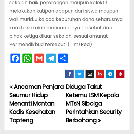
sekolah baik perorangan maupun kolektif
melakukan kutipan apapun dari siswa maupun
wali murid. Jika ada kebutuhan dana seharusnya
komite sekolah mencari biaya tersebut dari
pihak ketiga diluar sekolah, sesuai amanat
Permendikbud tersebut. (Tim/Red)
F
W
G
T
S
a
h
m
el
h
c
a
ai
e
ar
e
ts
l
gr
e
Ancaman Penjara
Diduga Takut
N
b
A
a
Seumur Hidup
Ketemu LSM Kepala
a
o
p
m
Menanti Mantan
MTsN Sibolga
Kadis Kesehatan
Perintahkan Security
v
o
p
Tapteng
Berbohong
k
i