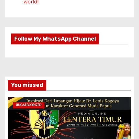
world!
Follow My WhatsApp Channel
You missed
UNCATEGORIZED