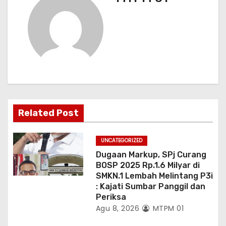
i
p
o
s
Related Post
UNCATEGORIZED
Dugaan Markup, SPj Curang
BOSP 2025 Rp.1.6 Milyar di
SMKN.1 Lembah Melintang P3i
: Kajati Sumbar Panggil dan
Periksa
Agu 8, 2026
MTPM 01