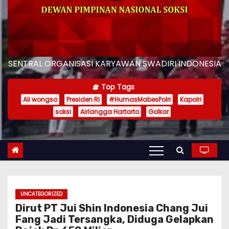
SENTRAL ORGANISASI KARYAWAN SWADIRI INDONESIA
Top Tags
Ali wongso
Presiden RI
#HumasMabesPolri
Kapolri
soksi
Airlangga Hartarto
Golkar
UNCATEGORIZED
Dirut PT Jui Shin Indonesia Chang Jui
Fang Jadi Tersangka, Diduga Gelapkan