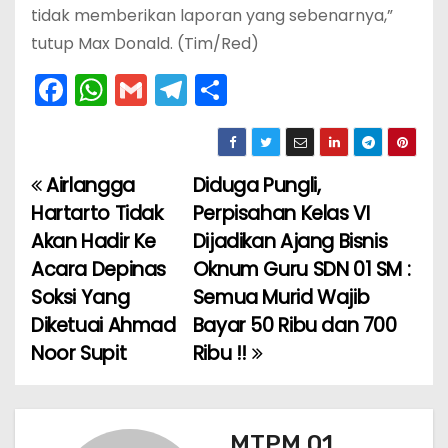
tidak memberikan laporan yang sebenarnya,”
tutup Max Donald. (Tim/Red)
F
W
G
T
S
a
h
m
el
h
c
a
ai
e
ar
e
ts
l
gr
e
Airlangga
Diduga Pungli,
N
b
A
a
Hartarto Tidak
Perpisahan Kelas VI
a
o
p
m
Akan Hadir Ke
Dijadikan Ajang Bisnis
Acara Depinas
Oknum Guru SDN 01 SM :
v
o
p
Soksi Yang
Semua Murid Wajib
k
i
Diketuai Ahmad
Bayar 50 Ribu dan 700
Noor Supit
Ribu !!
g
a
s
MTPM 01