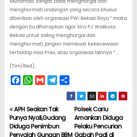
Muhamad, sangat tidak menghargai dan
menghormati undangan yang secara khusus
diberikan oleh organisasi PWI Bekasi Raya ” maka
dengan itu diharapkan agar kira PJ Walikota
Bekasi untuk saling menghargai dan
menghormati, jangan membuat kekecewaan
terhadap insa Pres, atau organisasi lainnya ” .
(Tim/Red).
F
W
G
T
S
a
h
m
el
h
c
a
ai
e
ar
e
ts
l
gr
e
APH Seakan Tak
Polsek Cariu
N
b
A
a
Punya Nyali,Gudang
Amankan Diduga
a
o
p
m
Diduga Penimbun
Pelaku Pencurian
Penyalah Gunaan BBM
Gabah Padi di