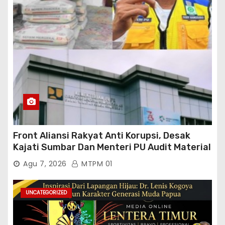
Front Aliansi Rakyat Anti Korupsi, Desak
Kajati Sumbar Dan Menteri PU Audit Material
PT. Brantas Abipraya Kontrak No :
Agu 7, 2026
MTPM 01
06.Nopember 2025 s.d 31 Maret 2026
Sumber Dana: APBN Nilai Kontrak : Rp
76.130.630.000.00,- Diduga Ka.Balai BWSS V
UNCATEGORIZED
Padang Tutup Mata