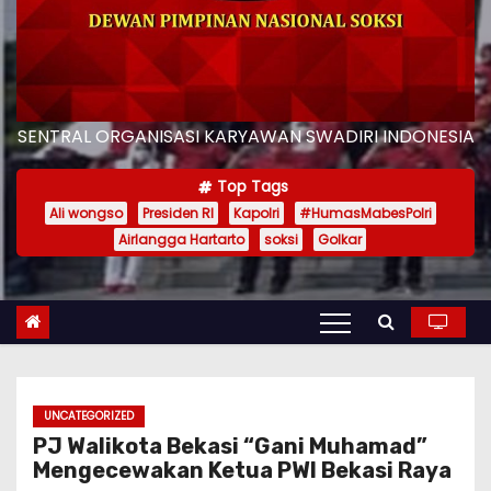
SENTRAL ORGANISASI KARYAWAN SWADIRI INDONESIA
Top Tags
Ali wongso
Presiden RI
Kapolri
#HumasMabesPolri
Airlangga Hartarto
soksi
Golkar
UNCATEGORIZED
PJ Walikota Bekasi “Gani Muhamad”
Mengecewakan Ketua PWI Bekasi Raya