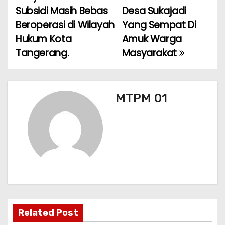
v
o
p
Subsidi Masih Bebas
Desa Sukajadi
k
i
Beroperasi di Wilayah
Yang Sempat Di
Hukum Kota
Amuk Warga
g
Tangerang.
Masyarakat
a
s
MTPM 01
i
p
o
s
Related Post