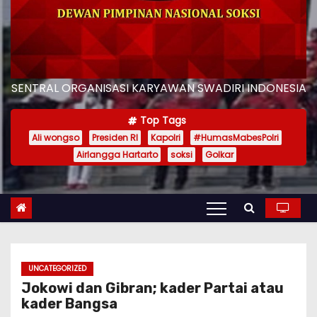
SENTRAL ORGANISASI KARYAWAN SWADIRI INDONESIA
Top Tags
Ali wongso
Presiden RI
Kapolri
#HumasMabesPolri
Airlangga Hartarto
soksi
Golkar
UNCATEGORIZED
Jokowi dan Gibran; kader Partai atau
kader Bangsa