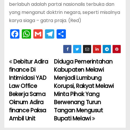
berlabuh adalah partai nasionalis terbuka dan
yang menganut doktrin negara, seperti misalnya
karya siaga – gatra praja. (Red)
F
W
G
T
S
a
h
m
el
h
c
a
ai
e
ar
e
ts
l
gr
e
Debitur Adira
Diduga Pemerintahan
N
b
A
a
finance Di
Kabupaten Melawi
a
o
p
m
Intimidasi YAD
Menjadi Lumbung
Law Office
Korupsi, Rakyat Melawi
v
o
p
Bekerja Sama
Minta Pihak Yang
k
i
Oknum Adira
Berwenang Turun
finance Paksa
Tangan Mengusut
g
Ambil Unit
Bupati Melawi
a