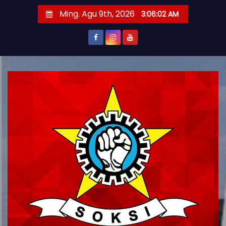
S
Ming. Agu 9th, 2026
3:06:04 AM
k
i
p
t
o
c
o
n
t
e
n
t