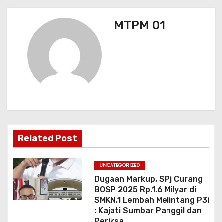
s
MTPM 01
i
p
o
s
Related Post
UNCATEGORIZED
Dugaan Markup, SPj Curang
BOSP 2025 Rp.1.6 Milyar di
SMKN.1 Lembah Melintang P3i
: Kajati Sumbar Panggil dan
Periksa