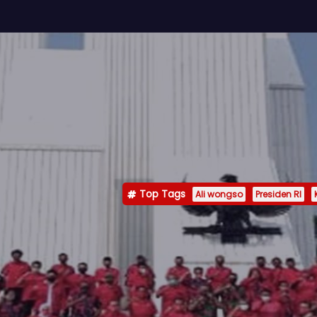
Top Tags
Ali wongso
Presiden RI