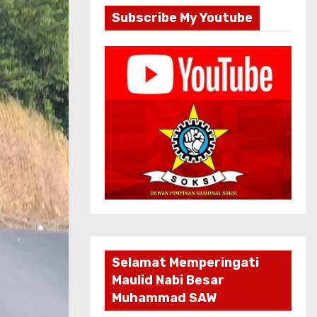
Subscribe My Youtube
Selamat Memperingati
Maulid Nabi Besar
Muhammad SAW