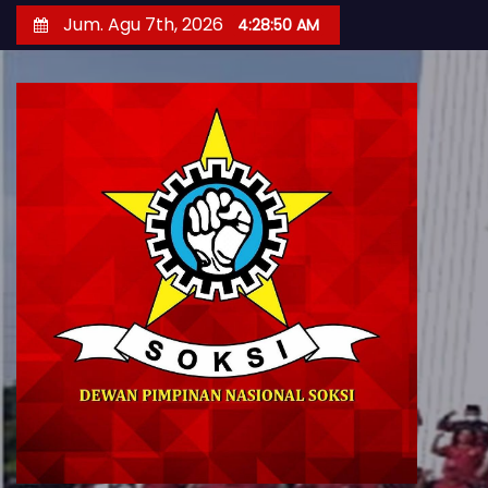
S
Jum. Agu 7th, 2026
4:28:51 AM
k
i
p
t
o
c
o
n
t
e
n
t