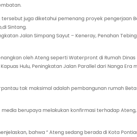
Jembatan.
 tersebut juga diketahui pemenang proyek pengerjaan 
di Sintang.
ngkatan Jalan Simpang Sayut – Keneray, Penahan Tebin
enangkan oleh Ateng seperti Waterpront di Rumah Dinas 
Kapuas Hulu, Peningkatan Jalan Parallel dari Nanga Era 
 terpantau tak maksimal adalah pembangunan rumah Beta
k media berupaya melakukan konfirmasi terhadap Ateng
njelaskan, bahwa ” Ateng sedang berada di Kota Pontian