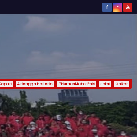
Kapolri
Airlangga Hartarto
#HumasMabesPolri
soksi
Golkar