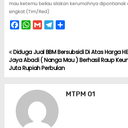
mau ketemu beliau silakan kerumahnya dipontianak
singkat.(Tim/Red)
F
W
G
T
S
a
h
m
el
h
c
a
ai
e
ar
e
ts
l
gr
e
Diduga Jual BBM Bersubsidi Di Atas Harga HE
N
b
A
a
Jaya Abadi ( Nanga Mau ) Berhasil Raup Keu
a
o
p
m
Juta Rupiah Perbulan
v
o
p
k
i
MTPM 01
g
a
s