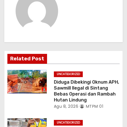
p
o
s
Related Post
UNCATEGORIZED
Diduga Dibekingi Oknum APH,
Sawmill Ilegal di Sintang
Bebas Operasi dan Rambah
Hutan Lindung
Agu 8, 2026
MTPM 01
UNCATEGORIZED