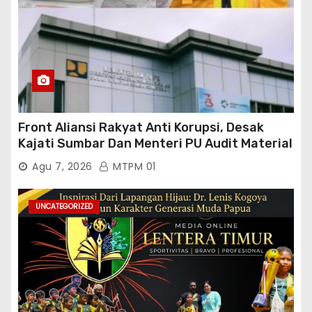
Front Aliansi Rakyat Anti Korupsi, Desak
Kajati Sumbar Dan Menteri PU Audit Material
PT. Brantas Abipraya Kontrak No :
Agu 7, 2026
MTPM 01
06.Nopember 2025 s.d 31 Maret 2026
Sumber Dana: APBN Nilai Kontrak : Rp
76.130.630.000.00,- Diduga Ka.Balai BWSS V
UNCATEGORIZED
Padang Tutup Mata