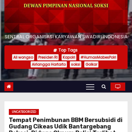
SENTRAL ORGANISASI KARYAWAN SWADIRI INDONESIA
Top Tags
Ali wongso
Presiden RI
Kapolri
#HumasMabesPolri
Airlangga Hartarto
soksi
Golkar
UNCATEGORIZED
Tempat Penimbunan BBM Bersubsidi di
Gudang Cikeas Udik Bantargebang