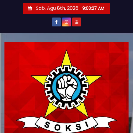
S
Sab. Agu 8th, 2026
9:03:28 AM
k
i
p
t
o
c
o
n
t
e
n
t