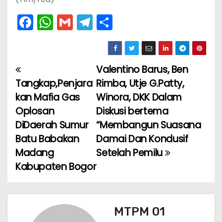
F
W
G
T
S
a
h
m
el
h
c
a
ai
e
ar
e
ts
l
gr
e
Valentino Barus, Ben
N
b
A
a
Tangkap,Penjara
Rimba, Utje G.Patty,
a
o
p
m
kan Mafia Gas
Winora, DKK Dalam
Oplosan
Diskusi bertema
v
o
p
DiDaerah Sumur
“Membangun Suasana
k
i
Batu Babakan
Damai Dan Kondusif
Madang
Setelah Pemilu
g
Kabupaten Bogor
a
s
MTPM 01
i