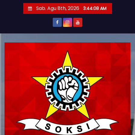
S
Sab. Agu 8th, 2026
3:44:10 AM
k
i
p
t
o
c
o
n
t
e
n
t