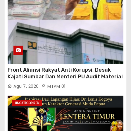
Front Aliansi Rakyat Anti Korupsi, Desak
Kajati Sumbar Dan Menteri PU Audit Material
PT. Brantas Abipraya Kontrak No :
Agu 7, 2026
MTPM 01
06.Nopember 2025 s.d 31 Maret 2026
Sumber Dana: APBN Nilai Kontrak : Rp
76.130.630.000.00,- Diduga Ka.Balai BWSS V
UNCATEGORIZED
Padang Tutup Mata