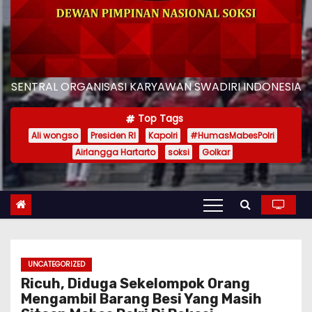
SENTRAL ORGANISASI KARYAWAN SWADIRI INDONESIA
Top Tags
Ali wongso
Presiden RI
Kapolri
#HumasMabesPolri
Airlangga Hartarto
soksi
Golkar
UNCATEGORIZED
Ricuh, Diduga Sekelompok Orang
Mengambil Barang Besi Yang Masih