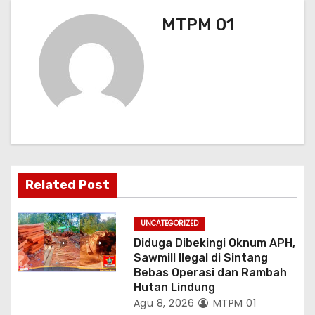
a
MTPM 01
s
i
p
o
s
Related Post
UNCATEGORIZED
Diduga Dibekingi Oknum APH,
Sawmill Ilegal di Sintang
Bebas Operasi dan Rambah
Hutan Lindung
Agu 8, 2026
MTPM 01