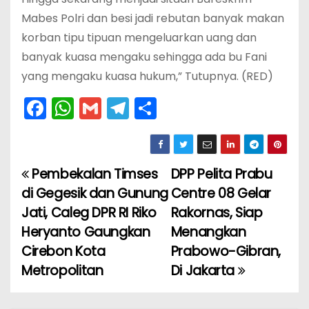
Mabes Polri dan besi jadi rebutan banyak makan
korban tipu tipuan mengeluarkan uang dan
banyak kuasa mengaku sehingga ada bu Fani
yang mengaku kuasa hukum,” Tutupnya. (RED)
F
W
G
T
S
a
h
m
el
h
c
a
ai
e
ar
e
ts
l
gr
e
Pembekalan Timses
DPP Pelita Prabu
N
b
A
a
di Gegesik dan Gunung
Centre 08 Gelar
a
o
p
m
Jati, Caleg DPR RI Riko
Rakornas, Siap
Heryanto Gaungkan
Menangkan
v
o
p
Cirebon Kota
Prabowo-Gibran,
k
i
Metropolitan
Di Jakarta
g