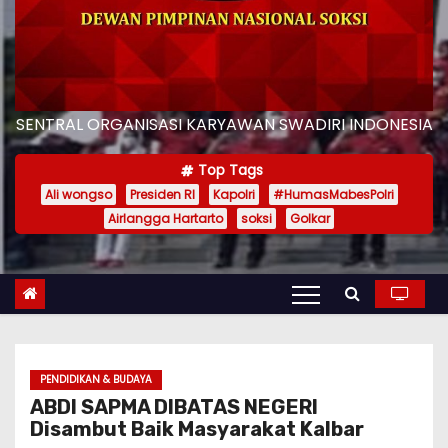
SENTRAL ORGANISASI KARYAWAN SWADIRI INDONESIA
Top Tags
Ali wongso
Presiden RI
Kapolri
#HumasMabesPolri
Airlangga Hartarto
soksi
Golkar
PENDIDIKAN & BUDAYA
ABDI SAPMA DIBATAS NEGERI
Disambut Baik Masyarakat Kalbar