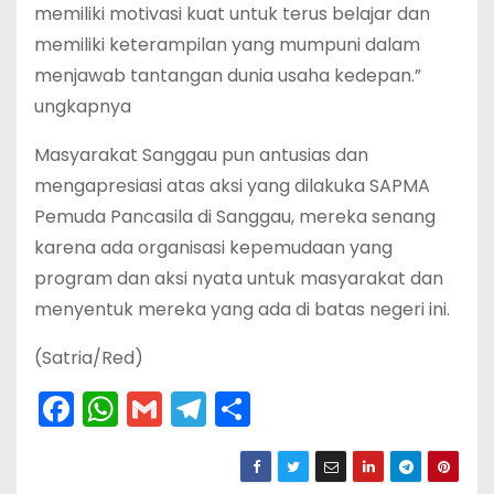
memiliki motivasi kuat untuk terus belajar dan
memiliki keterampilan yang mumpuni dalam
menjawab tantangan dunia usaha kedepan.”
ungkapnya
Masyarakat Sanggau pun antusias dan
mengapresiasi atas aksi yang dilakuka SAPMA
Pemuda Pancasila di Sanggau, mereka senang
karena ada organisasi kepemudaan yang
program dan aksi nyata untuk masyarakat dan
menyentuk mereka yang ada di batas negeri ini.
(Satria/Red)
F
W
G
T
S
a
h
m
el
h
c
a
ai
e
ar