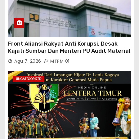
Front Aliansi Rakyat Anti Korupsi, Desak
Kajati Sumbar Dan Menteri PU Audit Material
PT. Brantas Abipraya Kontrak No :
Agu 7, 2026
MTPM 01
06.Nopember 2025 s.d 31 Maret 2026
Sumber Dana: APBN Nilai Kontrak : Rp
76.130.630.000.00,- Diduga Ka.Balai BWSS V
UNCATEGORIZED
Padang Tutup Mata