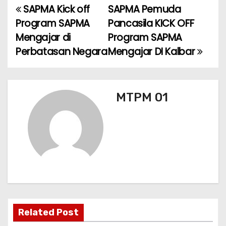
e
ts
l
gr
e
SAPMA Kick off
SAPMA Pemuda
N
b
A
a
Program SAPMA
Pancasila KICK OFF
a
o
p
m
Mengajar di
Program SAPMA
Perbatasan Negara
Mengajar DI Kalbar
v
o
p
k
i
g
MTPM 01
a
s
i
p
o
Related Post
s