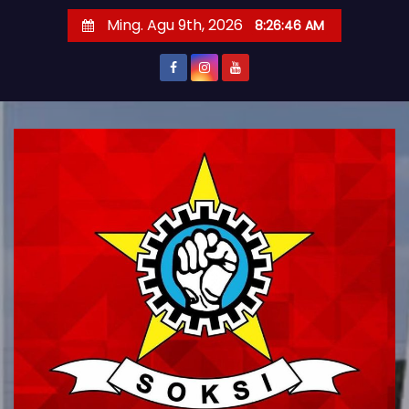
S
Ming. Agu 9th, 2026
8:26:47 AM
k
i
p
t
o
c
o
n
t
e
n
t