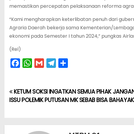
memastikan percepatan pelaksanaan reforma agrari
“Kami mengharapkan keterlibatan penuh dari guber
Agraria Daerah bekerja sama Kementerian/Lemba
ekonomi pada Semester I tahun 2024,” pungkas Airla
(Rel)
F
W
G
T
S
a
h
m
el
h
c
a
ai
e
ar
e
ts
l
gr
e
KETUM SOKSI INGATKAN SEMUA PIHAK JANG
N
b
A
a
ISSU POLEMIK PUTUSAN MK SEBAB BISA BAHAY
a
o
p
m
v
o
p
k
i