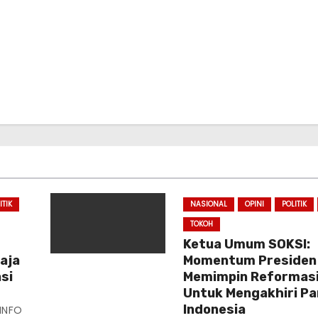
ITIK
NASIONAL
OPINI
POLITIK
TOKOH
Ketua Umum SOKSI:
Saja
Momentum Presiden
si
Memimpin Reformasi
Untuk Mengakhiri P
Indonesia
INFO