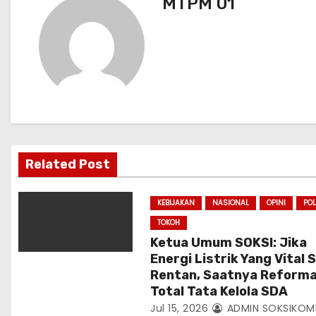
MTPM 01
g
a
s
i
p
Related Post
o
s
KEBIJAKAN
NASIONAL
OPINI
POL
TOKOH
Ketua Umum SOKSI: Jika
Energi Listrik Yang Vital 
Rentan, Saatnya Reforma
Total Tata Kelola SDA
Jul 15, 2026
ADMIN SOKSIKOM