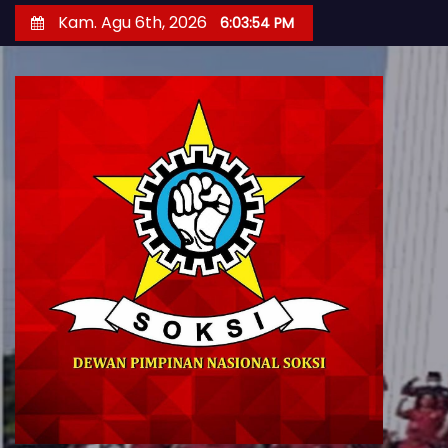
S
Kam. Agu 6th, 2026
6:03:55 PM
k
i
p
t
o
c
o
n
t
e
n
t