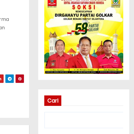
orma
an
Cari