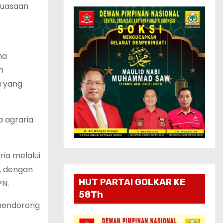
guasaan
ma
m
a yang
 agraria.
ia melalui
, dengan
HUT PARTAI GOLKAR KE
PN.
58Th
 mendorong