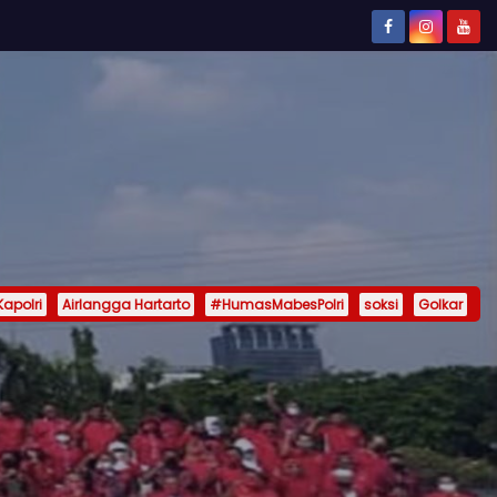
Kapolri
Airlangga Hartarto
#HumasMabesPolri
soksi
Golkar