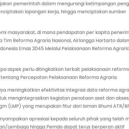
kebijakan pemerintah dalam mengurangi ketimpangan pen
enciptakan lapangan kerja, hingga menciptakan sumber
nomi masyarakat, di mana pendapatan per kapita peneri
a Tim Reforma Agraria Nasional, Airlangga Hartarto dala
onesia Emas 2045 Melalui Pelaksanaan Reforma Agrari
pa aspek perlu ditingkatkan terkait pelaksanaan reforma
 tentang Percepatan Pelaksanaan Reforma Agraria.
a meningkatkan efektivitas integrasi data reforma agrar
tuk mengintegrasikan kegiatan penataan aset dan akses
m (LMP) yang merupakan fitur dari laman Bhumi ATR/B
enyampaikan apresiasi kepada seluruh pihak yang telah
ian/Lembaga hingga Pemda dapat terus berperan aktif