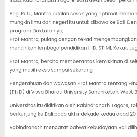
India, Rabindranath Tagore, sastrawan besar peraih 
Bagi Putu, Mantra adalah sosok yang optimal meman
mungkin ilmu dari negeri itu untuk dibawa ke Bali. 
program Doktoralnya,
Prof Mantra, pulang dengan tekad mengembangkan Pe
mendirikan lembaga pendidikan IHD, STIMI, Kokar, teg
Prof Mantra, bercita memberantas kemiskinan di sel
yang masih eksis sampai sekarang.
Pengetahuan dan wawasan Prof Mantra tentang Hindu
(Ph.D) di Visva Bharati University Santiniketan, West B
Universitas itu didirikan oleh Rabindranath Tagore,
berkunjung ke Bali pada akhir dekade kedua abad 20, 
Rabindranath mencatat bahwa kebudayaan Bali dilih