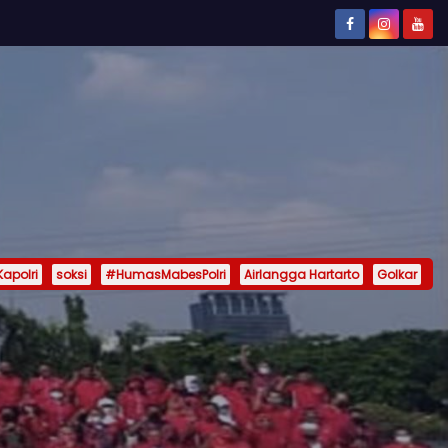
Kapolri
soksi
#HumasMabesPolri
Airlangga Hartarto
Golkar