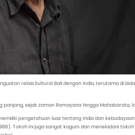
uatan relasi kultural Bali dengan India, terutama di bid
yang panjang, sejak zaman Ramayana hingga Mahabarata, l
 memiliki pengetahuan luas tentang India dan kebudayaa
8-1988). Tokoh ini juga sangat kagum dan meneladani tokoh