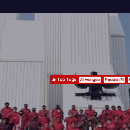
Top Tags
Ali wongso
Presiden RI