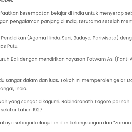
Nobel.
faatkan kesempatan belajar di India untuk menyerap s
Dengan pengalaman panjang di India, terutama setelah me
ndidikan (Agama Hindu, Seni, Budaya, Pariwisata) den
as Putu.
uruh Bali dengan mendirikan Yayasan Tatwam Asi (Panti 
 sangat dalam dan luas. Tokoh ini memperoleh gelar D
engal, India.
 tokoh yang sangat dikagumi. Rabindranath Tagore pernah
sekitar tahun 1927.
atnya sebagai kelanjutan dan kelangsungan dari “zaman