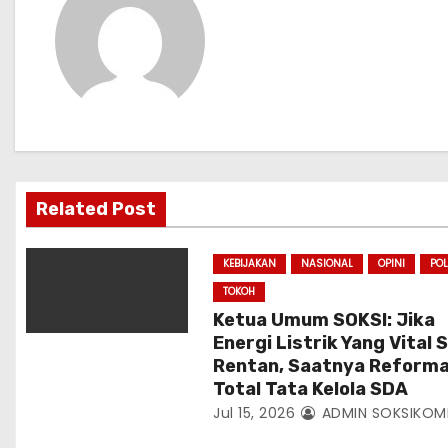
a
s
i
p
o
Related Post
s
KEBIJAKAN
NASIONAL
OPINI
POL
TOKOH
Ketua Umum SOKSI: Jika
Energi Listrik Yang Vital 
Rentan, Saatnya Reforma
Total Tata Kelola SDA
Jul 15, 2026
ADMIN SOKSIKOM