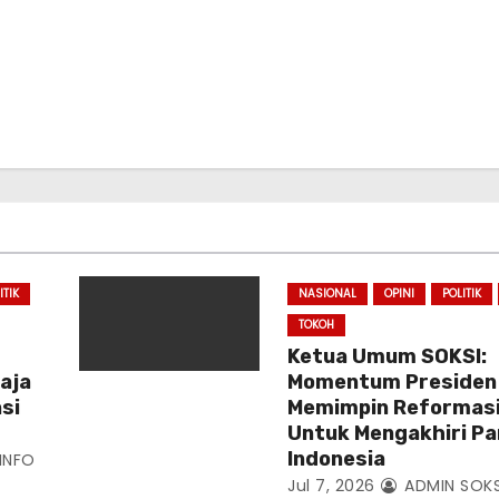
ITIK
NASIONAL
OPINI
POLITIK
TOKOH
Ketua Umum SOKSI:
Saja
Momentum Presiden
si
Memimpin Reformasi
Untuk Mengakhiri P
Indonesia
INFO
Jul 7, 2026
ADMIN SOK