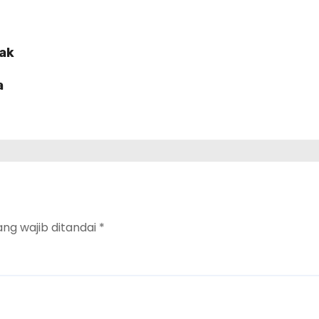
lak
a
ang wajib ditandai
*