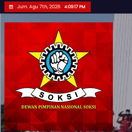
S
Jum. Agu 7th, 2026
4:09:19 PM
k
i
p
t
o
c
o
n
t
e
n
t