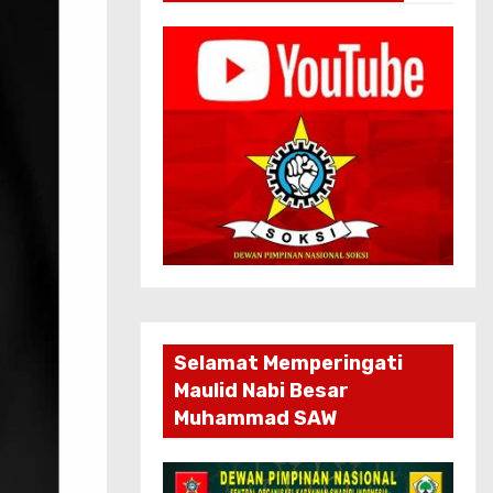
Selamat Memperingati
Maulid Nabi Besar
Muhammad SAW