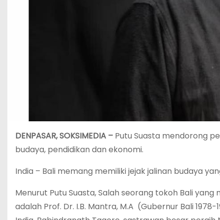
DENPASAR, SOKSIMEDIA –
Putu Suasta mendorong peng
budaya, pendidikan dan ekonomi.
India – Bali memang memiliki jejak jalinan budaya 
Menurut Putu Suasta, Salah seorang tokoh Bali yang
adalah Prof. Dr. I.B. Mantra, M.A (Gubernur Bali 197