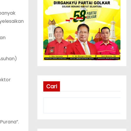
ebanyak
nyelesaikan
gan
Asuhan)
oktor
Cari
 Purana”.