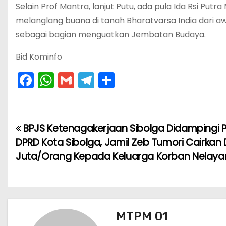
Selain Prof Mantra, lanjut Putu, ada pula Ida Rsi Pu
melanglang buana di tanah Bharatvarsa India dari 
sebagai bagian menguatkan Jembatan Budaya.
Bid Kominfo
F
W
G
T
S
a
h
m
el
h
c
a
ai
e
ar
e
ts
l
gr
e
BPJS Ketenagakerjaan Sibolga Didampingi 
N
b
A
a
DPRD Kota Sibolga, Jamil Zeb Tumori Cairkan
a
o
p
m
Juta/Orang Kepada Keluarga Korban Nelayan 
v
o
p
k
i
g
MTPM 01