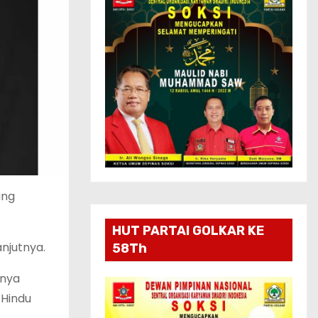
ang
HUT PARTAI GOLKAR KE
anjutnya.
58Th
nnya
 Hindu