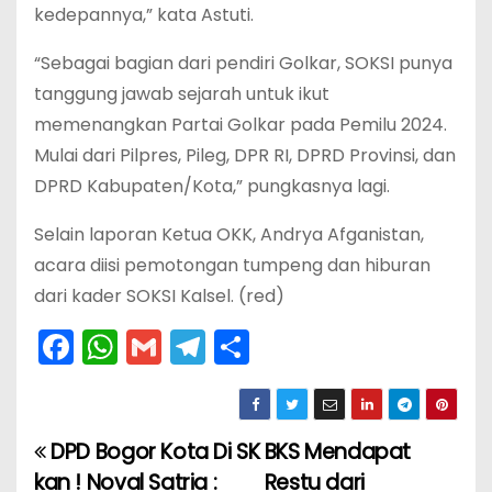
kedepannya,” kata Astuti.
“Sebagai bagian dari pendiri Golkar, SOKSI punya
tanggung jawab sejarah untuk ikut
memenangkan Partai Golkar pada Pemilu 2024.
Mulai dari Pilpres, Pileg, DPR RI, DPRD Provinsi, dan
DPRD Kabupaten/Kota,” pungkasnya lagi.
Selain laporan Ketua OKK, Andrya Afganistan,
acara diisi pemotongan tumpeng dan hiburan
dari kader SOKSI Kalsel. (red)
F
W
G
T
S
a
h
m
el
h
c
a
ai
e
ar
e
ts
l
gr
e
DPD Bogor Kota Di SK
BKS Mendapat
N
b
A
a
kan ! Noval Satria :
Restu dari