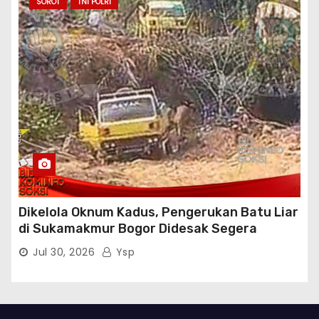
Atensi Penindakan Sampai Penangkapan
SOROT
TNI POLRI
Terhadap Pelaku
Dikelola Oknum Kadus, Pengerukan Batu Liar
di Sukamakmur Bogor Didesak Segera
Ditindak Hukum
Jul 30, 2026
Ysp