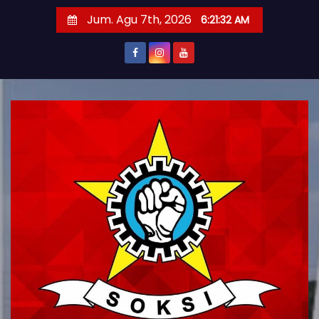
S
Jum. Agu 7th, 2026
6:21:33 AM
k
i
p
t
o
c
o
n
t
e
n
t