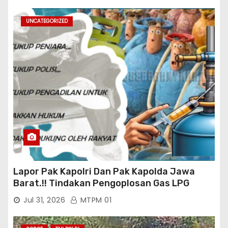
UNCATEGORIZED
Lapor Pak Kapolri Dan Pak Kapolda Jawa
Barat.!! Tindakan Pengoplosan Gas LPG
Bersubsidi Marak Terjadi Di Kabupaten Bogor
Jul 31, 2026
MTPM 01
Persisnya di Babakan Madang: Tim
Aktifis/Jurnalis Meminta Pimpinan Polri Beri