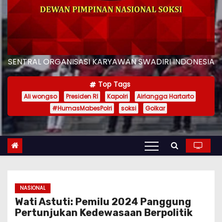
SENTRAL ORGANISASI KARYAWAN SWADIRI INDONESIA
Top Tags
Ali wongso
Presiden RI
Kapolri
Airlangga Hartarto
#HumasMabesPolri
soksi
Golkar
NASIONAL
Wati Astuti: Pemilu 2024 Panggung
Pertunjukan Kedewasaan Berpolitik