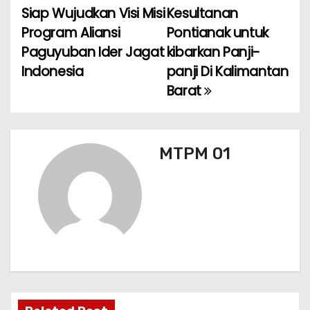
a
o
p
m
Siap Wujudkan Visi Misi
Kesultanan
Program Aliansi
Pontianak untuk
v
o
p
Paguyuban Ider Jagat
kibarkan Panji-
k
i
Indonesia
panji Di Kalimantan
Barat
g
a
s
MTPM 01
i
p
o
s