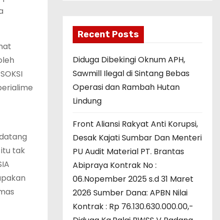
a
Recent Posts
mat
Diduga Dibekingi Oknum APH,
oleh
Sawmill Ilegal di Sintang Bebas
 SOKSI
Operasi dan Rambah Hutan
perialime
Lindung
Front Aliansi Rakyat Anti Korupsi,
ndatang
Desak Kajati Sumbar Dan Menteri
itu tak
PU Audit Material PT. Brantas
SIA
Abipraya Kontrak No :
rupakan
06.Nopember 2025 s.d 31 Maret
rmas
2026 Sumber Dana: APBN Nilai
Kontrak : Rp 76.130.630.000.00,-