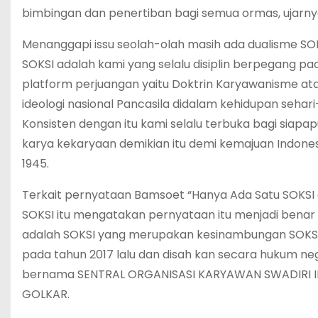
bimbingan dan penertiban bagi semua ormas, ujarny
Menanggapi issu seolah-olah masih ada dualisme SOK
SOKSI adalah kami yang selalu disiplin berpegang pa
platform perjuangan yaitu Doktrin Karyawanisme at
ideologi nasional Pancasila didalam kehidupan sehar
Konsisten dengan itu kami selalu terbuka bagi sia
karya kekaryaan demikian itu demi kemajuan Indon
1945.
Terkait pernyataan Bamsoet “Hanya Ada Satu SOKSI 
SOKSI itu mengatakan pernyataan itu menjadi benar
adalah SOKSI yang merupakan kesinambungan SOKSI 
pada tahun 2017 lalu dan disah kan secara hukum n
bernama SENTRAL ORGANISASI KARYAWAN SWADIRI INDO
GOLKAR.