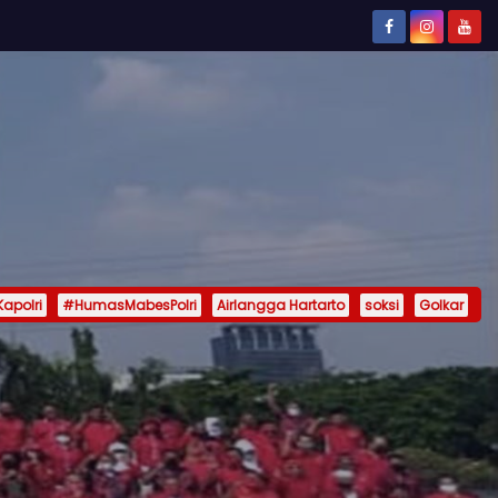
Kapolri
#HumasMabesPolri
Airlangga Hartarto
soksi
Golkar