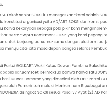
a.
SI, Tokoh senior SOKSI itu menegaskan “kami adalah SOK
da konstitusi organisasi yaitu AD/ART SOKSI dan komit pa
au Karya Kekaryaan sebagai pola pikir kami mengimplem
i-hari serta “Sapta Komitmen SOKSI” yang kami pegang t
papun untuk berjuang bersama-sama dengan platform per
esia menuju cita-cita masa depan bangsa selaras Pembu
di Partai GOLKAR”, Wakil Ketua Dewan Pembina Baladhik
 apabila sdr.Bamsoet bermaksud bahwa hanya satu SOKSI
hasil Munas Bersama yang dimediasi oleh DPP Partai G
egara oleh Pemerintah melalui Menkumham RI ,sebagai o
NESIA disingkat SOKSI sesuai Pasal 37 Ayat (2) AD Par