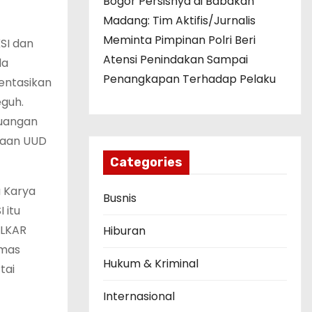
Bogor Persisnya di Babakan
Madang: Tim Aktifis/Jurnalis
Meminta Pimpinan Polri Beri
SI dan
Atensi Penindakan Sampai
da
Penangkapan Terhadap Pelaku
entasikan
eguh.
juangan
kaan UUD
Categories
a Karya
Busnis
 itu
OLKAR
Hiburan
rmas
Hukum & Kriminal
tai
Internasional