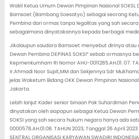
Wakil Ketua Umum Dewan Pimpinan Nasional SOKSI, D
Bamsoet (Bambang Soesatyo) sebagai seorang Ketua
Pembina dari ormas tanpa legalitas yang sah seca
sebagaimana dinyatakannya kepada berbagai media 
Jikalaupun saudara Bamsoet menyebut dirinya atau 
Dewan Pembina DEPINAS SOKSI” sebab ormasnya ber
Kepmenkumham RI Nomor AHU-0011285.AH.01. 07. TA
Ir.Ahmadi Noor Supit,MM dan Sekjennya Sdr Mukhama
jelas Waketum Bidang OKK Dewan Pimpinan Nasional
Jakarta.
Lebih lanjut Kader senior binaan Pak Suhardiman Pen
dinyatakan oleh siapapun sebagai Ketua Dewan Pem
SOKSI yang sah secara hukum negara hanya ada sa
0000578.AH.01.08. TAHUN 2023, Tanggal 26 April 20
SENTRAL ORGANISASI KARYAWAN SWADIRI INDONESIA dis