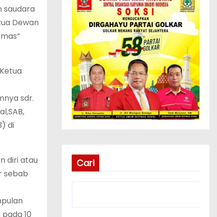
n saudara
etua Dewan
rmas”
“Ketua
nya sdr.
l,SAB,
) di
 diri atau
Cari
r sebab
mpulan
 pada 10