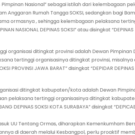
n Pimpinan Nasional” sebagai istilah dari kelembagaan pe
r dalam Anggaran Rumah Tangga SOKSI, sedangkan bagi Ba
ma ormasnya , sehingga kelembagaan pelaksana tertin
MPINAN NASIONAL DEPINAS SOKSI” atau disingkat “DEPINAS
nggi organisasi ditingkat provinsi adalah Dewan Pimpinan
na tertinggi organisasinya ditingkat provinsi, misalnya 
KSI PROVINSI JAWA BARAT” disingkat “DEPIDAR DEPINAS
rganisasi ditingkat kabupaten/kota adalah Dewan Pimpin
 pelaksana tertinggi organisasinya ditingkat kabupate
ABANG DEPINAS SOKSI KOTA SURABAYA” disingkat “DEPICA
ermasuk UU Tentang Ormas, diharapkan Kemenkumham Be
nnya di daerah melalui Kesbangpol, perlu proaktif mem