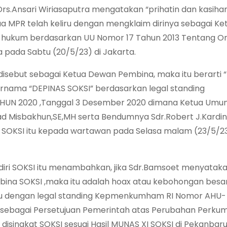
rs.Ansari Wiriasaputra mengatakan “prihatin dan kasiha
 MPR telah keliru dengan mengklaim dirinya sebagai K
ra hukum berdasarkan UU Nomor 17 Tahun 2013 Tentang O
pada Sabtu (20/5/23) di Jakarta.
disebut sebagai Ketua Dewan Pembina, maka itu berarti 
nama “DEPINAS SOKSI” berdasarkan legal standing
HUN 2020 ,Tanggal 3 Desember 2020 dimana Ketua Umum
d Misbakhun,SE,MH serta Bendumnya Sdr.Robert J.Kardina
 SOKSI itu kepada wartawan pada Selasa malam (23/5/23
diri SOKSI itu menambahkan, jika Sdr.Bamsoet menyatakan
bina SOKSI ,maka itu adalah hoax atau kebohongan besa
tu dengan legal standing Kepmenkumham RI Nomor AHU-
23 sebagai Persetujuan Pemerintah atas Perubahan Perku
ingkat SOKSI sesuai Hasil MUNAS XI SOKSI di Pekanbaru