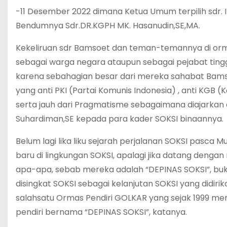
-11 Desember 2022 dimana Ketua Umum terpilih sdr. Ir
Bendumnya Sdr.DR.KGPH MK. Hasanudin,SE,MA.
Kekeliruan sdr Bamsoet dan teman-temannya di orma
sebagai warga negara ataupun sebagai pejabat ting
karena sebahagian besar dari mereka sahabat Bamso
yang anti PKI (Partai Komunis Indonesia) , anti KGB
serta jauh dari Pragmatisme sebagaimana diajarkan ol
Suhardiman,SE kepada para kader SOKSI binaannya.
Belum lagi lika liku sejarah perjalanan SOKSI pasca
baru di lingkungan SOKSI, apalagi jika datang denga
apa-apa, sebab mereka adalah “DEPINAS SOKSI”, b
disingkat SOKSI sebagai kelanjutan SOKSI yang didi
salahsatu Ormas Pendiri GOLKAR yang sejak 1999 me
pendiri bernama “DEPINAS SOKSI”, katanya.