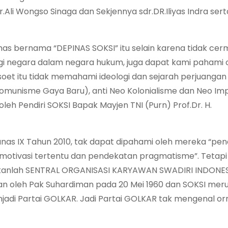
.Ali Wongso Sinaga dan Sekjennya sdr.DR.Iliyas Indra sert
s bernama “DEPINAS SOKSI” itu selain karena tidak cer
gi negara dalam negara hukum, juga dapat kami pahami 
et itu tidak memahami ideologi dan sejarah perjuangan
 (Komunisme Gaya Baru), anti Neo Kolonialisme dan Neo Im
eh Pendiri SOKSI Bapak Mayjen TNI (Purn) Prof.Dr. H.
 Munas IX Tahun 2010, tak dapat dipahami oleh mereka “pe
n motivasi tertentu dan pendekatan pragmatisme”. Tetapi 
ukanlah SENTRAL ORGANISASI KARYAWAN SWADIRI INDONE
rikan oleh Pak Suhardiman pada 20 Mei 1960 dan SOKSI me
njadi Partai GOLKAR. Jadi Partai GOLKAR tak mengenal o