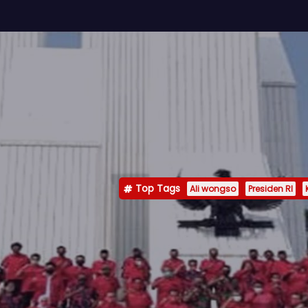
Top Tags
Ali wongso
Presiden RI