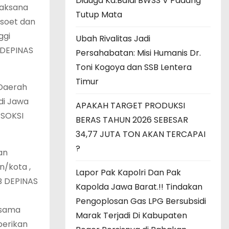
Diduga Ka.Balai BWSS V Padang
laksana
Tutup Mata
msoet dan
ggi
Ubah Rivalitas Jadi
 DEPINAS
Persahabatan: Misi Humanis Dr.
Toni Kogoya dan SSB Lentera
Timur
 Daerah
di Jawa
APAKAH TARGET PRODUKSI
 SOKSI
BERAS TAHUN 2026 SEBESAR
34,77 JUTA TON AKAN TERCAPAI
?
an
n/kota ,
Lapor Pak Kapolri Dan Pak
B DEPINAS
Kapolda Jawa Barat.!! Tindakan
Pengoplosan Gas LPG Bersubsidi
rsama
Marak Terjadi Di Kabupaten
berikan