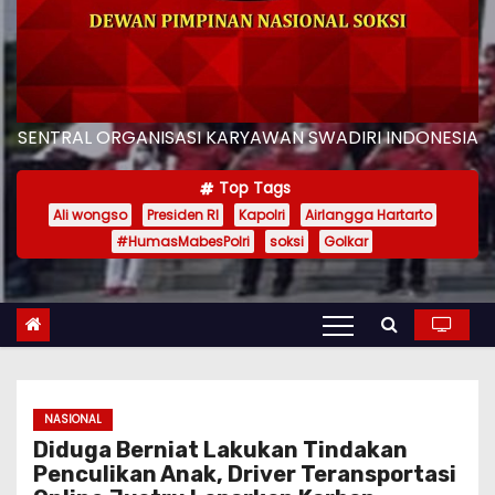
SENTRAL ORGANISASI KARYAWAN SWADIRI INDONESIA
Top Tags
Ali wongso
Presiden RI
Kapolri
Airlangga Hartarto
#HumasMabesPolri
soksi
Golkar
NASIONAL
Diduga Berniat Lakukan Tindakan
Penculikan Anak, Driver Teransportasi