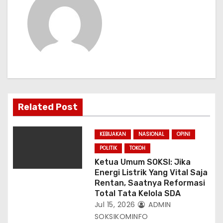
i
p
o
s
Related Post
KEBIJAKAN
NASIONAL
OPINI
POLITIK
TOKOH
Ketua Umum SOKSI: Jika
Energi Listrik Yang Vital Saja
Rentan, Saatnya Reformasi
Total Tata Kelola SDA
Jul 15, 2026
ADMIN
SOKSIKOMINFO