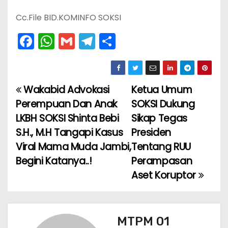
Cc.File BID.KOMINFO SOKSI
F
W
G
T
S
a
h
m
el
h
c
a
ai
e
ar
e
ts
l
gr
e
Wakabid Advokasi
Ketua Umum
N
b
A
a
Perempuan Dan Anak
SOKSI Dukung
a
o
p
m
LKBH SOKSI Shinta Bebi
Sikap Tegas
S.H., M.H Tangapi Kasus
Presiden
v
o
p
Viral Mama Muda Jambi,
Tentang RUU
k
i
Begini Katanya..!
Perampasan
Aset Koruptor
g
a
s
MTPM 01