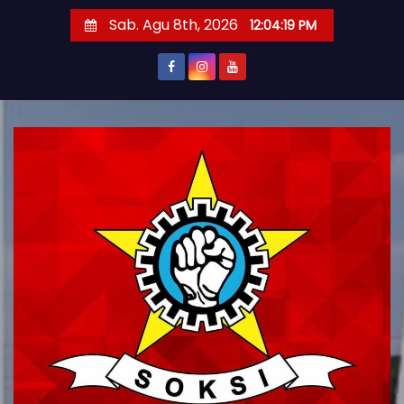
S
Sab. Agu 8th, 2026
12:04:21 PM
k
i
p
t
o
c
o
n
t
e
n
t