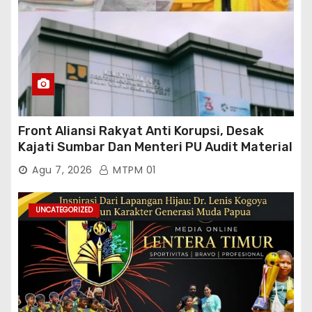
Front Aliansi Rakyat Anti Korupsi, Desak
Kajati Sumbar Dan Menteri PU Audit Material
PT. Brantas Abipraya Kontrak No :
Agu 7, 2026
MTPM 01
06.Nopember 2025 s.d 31 Maret 2026
Sumber Dana: APBN Nilai Kontrak : Rp
76.130.630.000.00,- Diduga Ka.Balai BWSS V
UNCATEGORIZED
Padang Tutup Mata