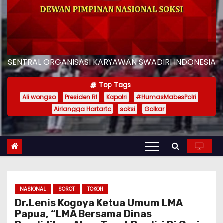
SENTRAL ORGANISASI KARYAWAN SWADIRI INDONESIA
Top Tags
Ali wongso
Presiden RI
Kapolri
#HumasMabesPolri
Airlangga Hartarto
soksi
Golkar
NASIONAL
SOROT
TOKOH
Dr.Lenis Kogoya Ketua Umum LMA
Papua, “LMA Bersama Dinas