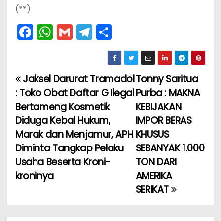
(**)
F
W
G
T
S
a
h
m
el
h
c
a
ai
e
ar
e
ts
l
gr
e
Jaksel Darurat Tramadol
Tonny Saritua
N
b
A
a
: Toko Obat Daftar G Ilegal
Purba : MAKNA
a
o
p
m
Bertameng Kosmetik
KEBIJAKAN
Diduga Kebal Hukum,
IMPOR BERAS
v
o
p
Marak dan Menjamur, APH
KHUSUS
k
i
Diminta Tangkap Pelaku
SEBANYAK 1.000
Usaha Beserta Kroni-
TON DARI
g
kroninya
AMERIKA
a
SERIKAT
s