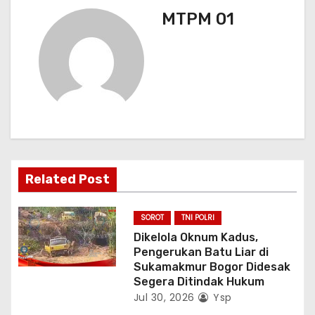
i
MTPM 01
p
o
s
Related Post
SOROT
TNI POLRI
Dikelola Oknum Kadus,
Pengerukan Batu Liar di
Sukamakmur Bogor Didesak
Segera Ditindak Hukum
Jul 30, 2026
Ysp