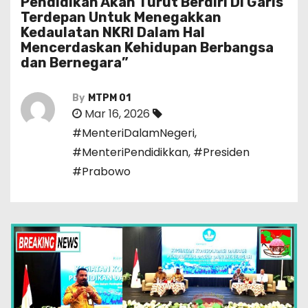
Pendidikan Akan Turut Berdiri Di Garis
Terdepan Untuk Menegakkan
Kedaulatan NKRI Dalam Hal
Mencerdaskan Kehidupan Berbangsa
dan Bernegara”
By
MTPM 01
Mar 16, 2026
#MenteriDalamNegeri
,
#MenteriPendidikkan
,
#Presiden
#Prabowo