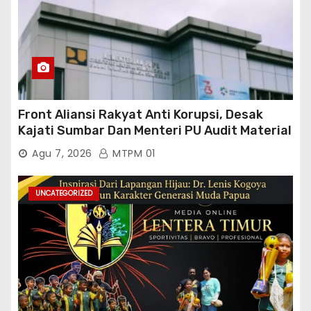
Front Aliansi Rakyat Anti Korupsi, Desak
Kajati Sumbar Dan Menteri PU Audit Material
PT. Brantas Abipraya Kontrak No :
Agu 7, 2026
MTPM 01
06.Nopember 2025 s.d 31 Maret 2026
Sumber Dana: APBN Nilai Kontrak : Rp
76.130.630.000.00,- Diduga Ka.Balai BWSS V
UNCATEGORIZED
Padang Tutup Mata