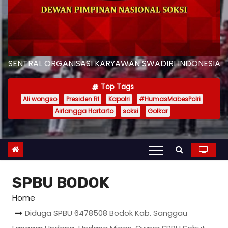
SENTRAL ORGANISASI KARYAWAN SWADIRI INDONESIA
Top Tags
Ali wongso
Presiden RI
Kapolri
#HumasMabesPolri
Airlangga Hartarto
soksi
Golkar
SPBU BODOK
Home
Diduga SPBU 6478508 Bodok Kab. Sanggau