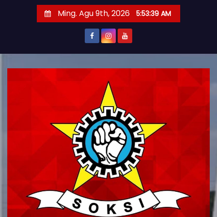
S
Ming. Agu 9th, 2026
5:53:40 AM
k
i
p
t
o
c
o
n
t
e
n
t