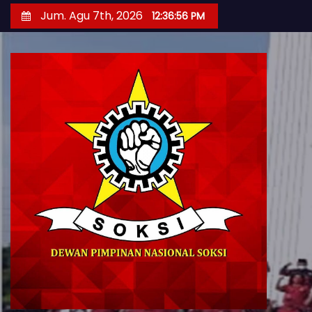
S
Jum. Agu 7th, 2026
12:36:57 PM
k
i
p
t
o
c
o
n
t
e
n
t