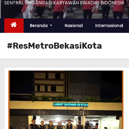
SENTRAL ORGANISASI KARYAWAN SWADIRI INDONESIA
Beranda
Nasional
Internasional
#ResMetroBekasiKota