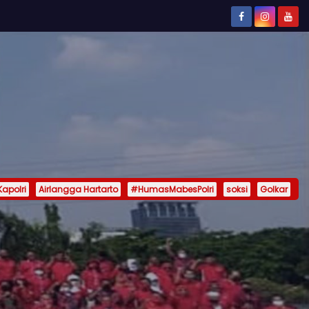
Kapolri
Airlangga Hartarto
#HumasMabesPolri
soksi
Golkar