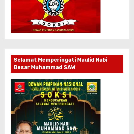
Selamat Memperingati Maulid Nabi
Besar Muhammad SAW