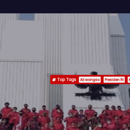
Top Tags
Ali wongso
Presiden RI