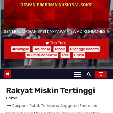
SENTRAL ORGANISASI KARYAWAN SWADIRI INDONESIA
Top Tags
Ali wongso
Presiden RI
Kapolri
Airlangga Hartarto
#HumasMabesPolri
soksi
Golkar
Rakyat Miskin Tertinggi
Home
Respons Publik Terhadap Anggaran Fantastis