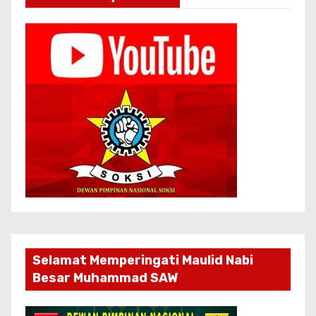
Selamat Memperingati Maulid Nabi
Besar Muhammad SAW