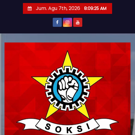
S
Jum. Agu 7th, 2026
8:09:26 AM
k
i
p
t
o
c
o
n
t
e
n
t