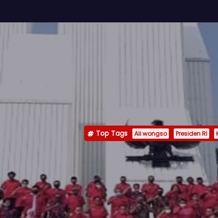
Top Tags
Ali wongso
Presiden RI