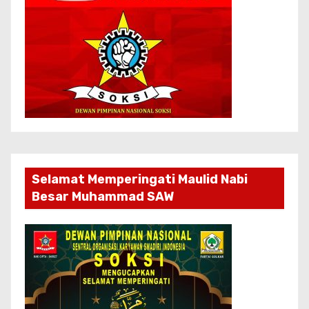
Selamat Memperingati Maulid Nabi
Besar Muhammad SAW