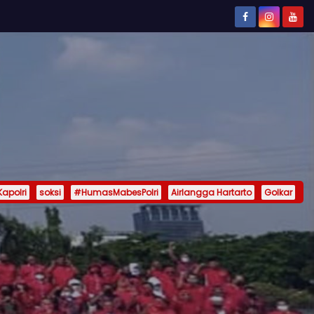
Kapolri
soksi
#HumasMabesPolri
Airlangga Hartarto
Golkar